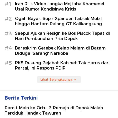
Diduga 'Sarang' Narkoba
#5
PKS Dukung Pejabat Kabinet Tak Harus dari
Partai, Ini Respons PDIP
Lihat Selengkapnya
Berita Terkini
Pamit Main ke Ortu, 3 Remaja di Depok Malah
Terciduk Hendak Tawuran
Jelang Sidang Kasus Haji Eks Menag Yaqut, KPK
Lanjut Panggil Biro Travel
Satlantas Polresta Sidoarjo Raih Penilaian Terbaik
Manajemen Rekayasa Lalin
Gerhana Matahari Total 12 Agustus 2026 Jam
Berapa? Cek Waktunya!
Bromo Tutup Total Imbas Kebakaran, Begini Cara