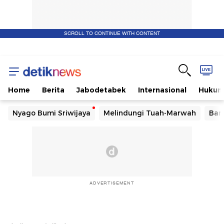
SCROLL TO CONTINUE WITH CONTENT
Home
Berita
Jabodetabek
Internasional
Huku
Nyago Bumi Sriwijaya
Melindungi Tuah-Marwah
Ban
ADVERTISEMENT