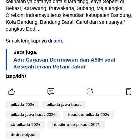
kelihatan ya datanya data suara tinggi saya Seperti di
Bekasi, Karawang, Purwakarta, Subang, Majalengka,
Cirebon, Indramayu terus kemudian kabupaten Bandung,
Kota Bandung, Bandung Barat, Garut dan semuanya,"
pungkas Dedi .
sini
Simak lengkapnya di
.
Baca juga:
Adu Gagasan Dermawan dan ASIH soal
Kesejahteraan Petani Jabar
(zap/idh)
pilkada 2024
pilkada jawa barat
pilkada jawa barat 2024
headline pilkada 2024
cb pilkada 2024
headline cb pilkada 2024
dedi mulyadi