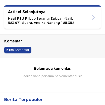
Artikel Selanjutnya
Hasil PSU Pilbup Serang: Zakiyah-Najib
583.971 Suara, Andika-Nanang 185.352
Berita Terpopuler
#1
Iran Rilis Video Langka Mojtaba Khamenei
Usai Rumor Kondisinya Kritis
#2
Ogah Bayar, Sopir Xpander Tabrak Mobil
hingga Hantam Palang GT Kalikangkung
#3
Saepul Ajukan Resign ke Bos Piscok Tepat di
Hari Pembunuhan Pria Depok
#4
Bareskrim Gerebek Kelab Malam di Batam