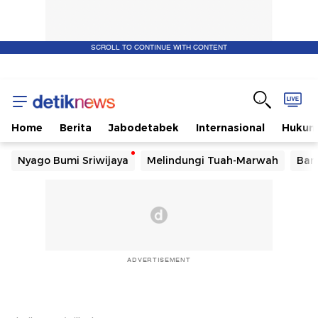
SCROLL TO CONTINUE WITH CONTENT
Home
Berita
Jabodetabek
Internasional
Huku
Nyago Bumi Sriwijaya
Melindungi Tuah-Marwah
Ban
ADVERTISEMENT