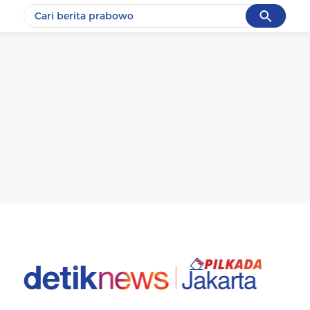
Cancel
Yang sedang ramai dicari
#1
gempa hari ini
#2
gempa
#3
prabowo
#4
iran
#5
demo
Promoted
Terakhir yang dicari
Loading...