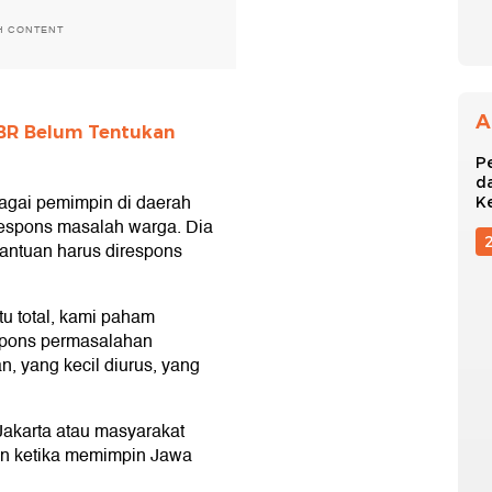
H CONTENT
A
FBR Belum Tentukan
P
d
agai pemimpin di daerah
K
spons masalah warga. Dia
antuan harus direspons
tu total, kami paham
pons permasalahan
n, yang kecil diurus, yang
Jakarta atau masyarakat
kan ketika memimpin Jawa