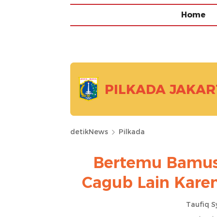
Home
PILKADA JAKAR
detikNews
Pilkada
Bertemu Bamus
Cagub Lain Kare
Taufiq S