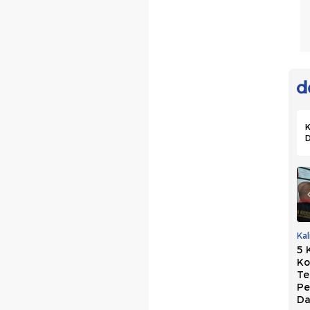
K
PKB Dukung
Marak OTT Kepala
Ka
Usulan Perkuat
Daerah, Golkar
5 
Sekolah Partai:
Persoalkan Biaya
Ko
Hasilkan Kepala
Mahal di Sistem
Te
Daerah
Sekarang
Pe
Berintegritas
Da