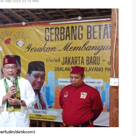
 06 Sep 2024 22:19 WIB
arifudin/detikcom)