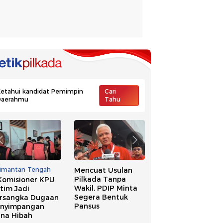
etahui kandidat Pemimpin
Cari
Daerahmu
Tahu
limantan Tengah
Mencuat Usulan
Ide Pilkada Tanpa
Pilkada Tanpa
Wakil, NasDem
Komisioner KPU
Wakil, PDIP Minta
Singgung Banyak
tim Jadi
Segera Bentuk
Kepala Daerah
rsangka Dugaan
Pansus
Kena OTT
nyimpangan
na Hibah