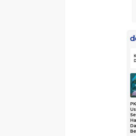
K
Mendagri Sudah
Kolom
PK
Lapor Prabowo
Us
Pilkada dan
soal Marak Kepala
Se
Paradoks Desain
Daerah Terjaring
Ha
Otonomi Daerah
OTT
Da
Be