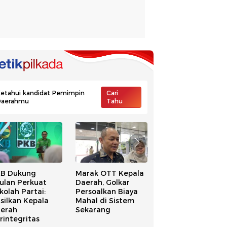
etahui kandidat Pemimpin
Cari
Daerahmu
Tahu
B Dukung
Marak OTT Kepala
Kalimantan Utara
ulan Perkuat
Daerah, Golkar
KPU Malinau Buk
kolah Partai:
Persoalkan Biaya
Suara Usai Kantor
silkan Kepala
Mahal di Sistem
Digeledah Kejari
erah
Sekarang
rintegritas