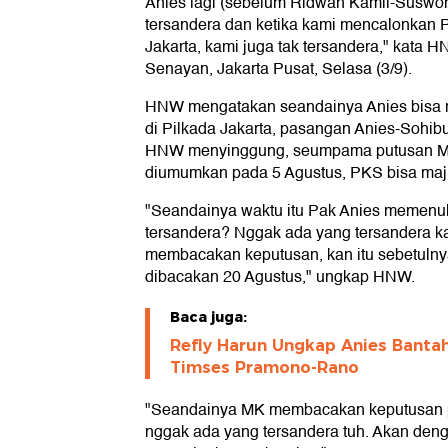
Anies lagi (sebelum Ridwan Kamil-Suswon
tersandera dan ketika kami mencalonkan P
Jakarta, kami juga tak tersandera," kata 
Senayan, Jakarta Pusat, Selasa (3/9).
HNW mengatakan seandainya Anies bisa 
di Pilkada Jakarta, pasangan Anies-Sohibu
HNW menyinggung, seumpama putusan MK 
diumumkan pada 5 Agustus, PKS bisa maj
"Seandainya waktu itu Pak Anies memenuh
tersandera? Nggak ada yang tersandera k
membacakan keputusan, kan itu sebetulnya
dibacakan 20 Agustus," ungkap HNW.
Baca juga:
Refly Harun Ungkap Anies Banta
Timses Pramono-Rano
"Seandainya MK membacakan keputusan pa
nggak ada yang tersandera tuh. Akan den