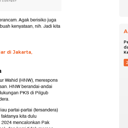
H CONTENT
erancam. Agak berisiko juga
buah kenyataan, nih. Jadi kita
A
P
d
ar di Jakarta,
K
a
Nur Wahid (HNW), merespons
asaan. HNW berandai-andai
dukungan PKS di Pilgub
dera.
au partai-partai (tersandera)
faktanya kita dulu
n 2024 mencalonkan Pak