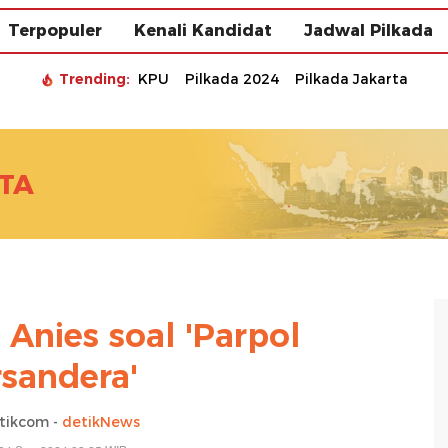
Terpopuler
Kenali Kandidat
Jadwal Pilkada
Trending:
KPU
Pilkada 2024
Pilkada Jakarta
TA
 Anies soal 'Parpol
rsandera'
tikcom -
detikNews