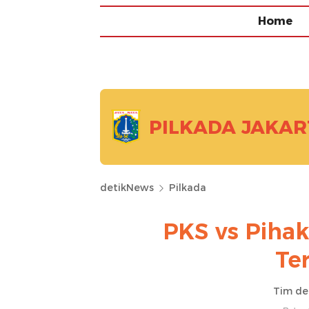
Home
PILKADA JAKAR
detikNews
Pilkada
PKS vs Pihak
Te
Tim de