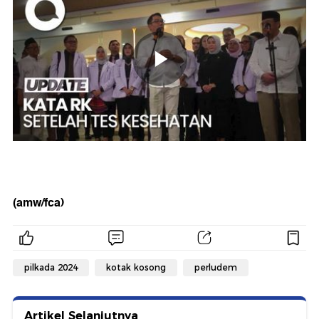
(amw/fca)
pilkada 2024
kotak kosong
perludem
Artikel Selanjutnya