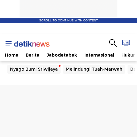
SCROLL TO CONTINUE WITH CONTENT
Home
Berita
Jabodetabek
Internasional
Huku
Nyago Bumi Sriwijaya
Melindungi Tuah-Marwah
Ba