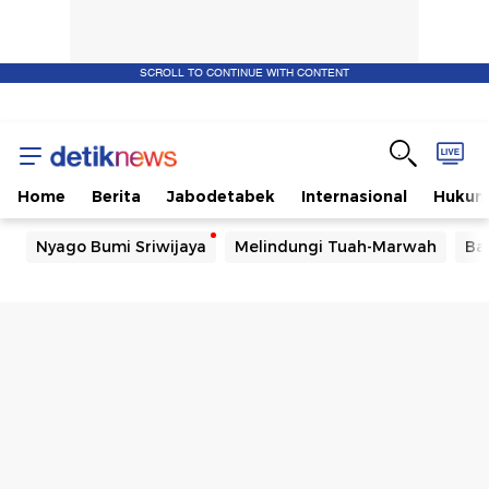
SCROLL TO CONTINUE WITH CONTENT
Home
Berita
Jabodetabek
Internasional
Huku
Nyago Bumi Sriwijaya
Melindungi Tuah-Marwah
Ba