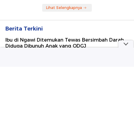
Lihat Selengkapnya
Berita Terkini
Ibu di Ngawi Ditemukan Tewas Bersimbah Darah,
Diduga Dibunuh Anak yang ODGJ
Gempa M 3,4 Terjadi di Kota Bogor
Eks Ketua DPRD Ponorogo Ditetapkan Jadi
Tersangka Korupsi Tunjangan Perumahan
Pengedit Foto Mahasiswi Solo Jadi Porno
Ditangkap, Ternyata Eks Pacar Korban
Video: Polisi Tangkap 3 WNA Pelaku Penipuan
Jaringan Internasional di Medan