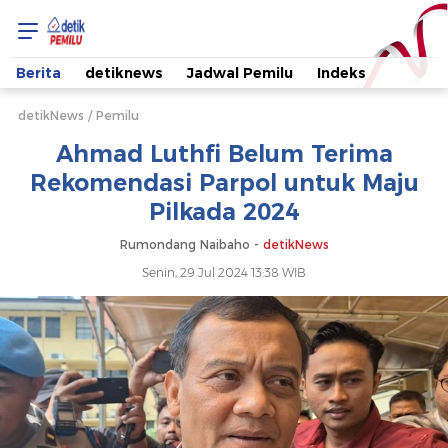
Ahmad
Luthfi
Berita
detiknews
Jadwal Pemilu
Indeks
Belum
detikNews
Pemilu
Ahmad Luthfi Belum Terima
Terima
Rekomendasi Parpol untuk Maju
Pilkada 2024
Rekomendasi
Rumondang Naibaho -
detikNews
Parpol
Senin, 29 Jul 2024 13:38 WIB
untuk
Maju
Pilkada