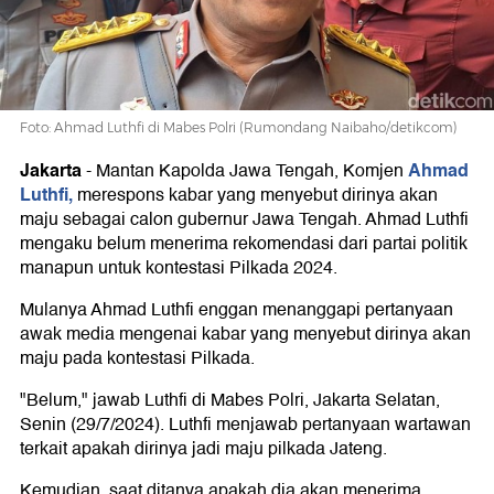
2024
Foto: Ahmad Luthfi di Mabes Polri (Rumondang Naibaho/detikcom)
Jakarta
Ahmad
-
Mantan Kapolda Jawa Tengah, Komjen
Luthfi,
merespons kabar yang menyebut dirinya akan
maju sebagai calon gubernur Jawa Tengah. Ahmad Luthfi
mengaku belum menerima rekomendasi dari partai politik
manapun untuk kontestasi Pilkada 2024.
Mulanya Ahmad Luthfi enggan menanggapi pertanyaan
awak media mengenai kabar yang menyebut dirinya akan
maju pada kontestasi Pilkada.
"Belum," jawab Luthfi di Mabes Polri, Jakarta Selatan,
Senin (29/7/2024). Luthfi menjawab pertanyaan wartawan
terkait apakah dirinya jadi maju pilkada Jateng.
Kemudian, saat ditanya apakah dia akan menerima