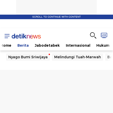
SCROLL TO CONTINUE WITH CONTENT
Home
Berita
Jabodetabek
Internasional
Hukum
Nyago Bumi Sriwijaya
Melindungi Tuah-Marwah
Ba