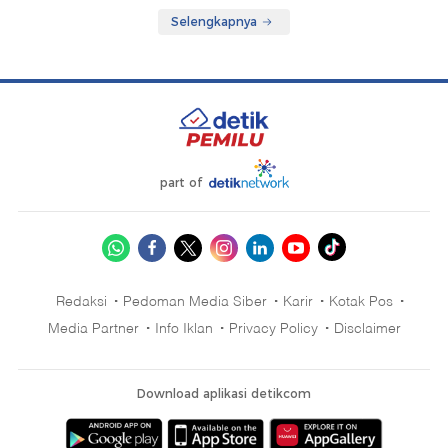
Selengkapnya
part of
Redaksi
Pedoman Media Siber
Karir
Kotak Pos
Media Partner
Info Iklan
Privacy Policy
Disclaimer
Download aplikasi detikcom