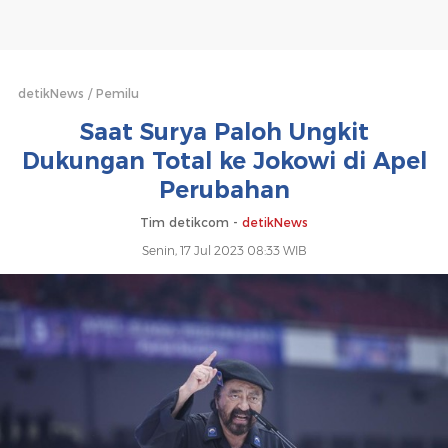
ke
Jokowi
di
detikNews
Pemilu
Saat Surya Paloh Ungkit
Apel
Dukungan Total ke Jokowi di Apel
Perubahan
Perubahan
Tim detikcom -
detikNews
Senin, 17 Jul 2023 08:33 WIB