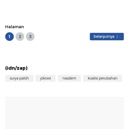
Halaman
1
2
3
Selanjutnya
(idn/zap)
surya paloh
jokowi
nasdem
koalisi perubahan