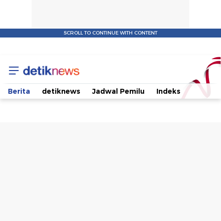
SCROLL TO CONTINUE WITH CONTENT
Saat
Surya
Berita
detiknews
Jadwal Pemilu
Indeks
Paloh
Ungkit
Dukungan
Total