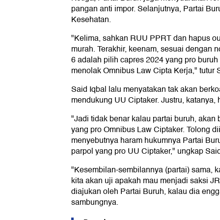
pangan anti impor. Selanjutnya, Partai B
Kesehatan.
"Kelima, sahkan RUU PPRT dan hapus out
murah. Terakhir, keenam, sesuai dengan n
6 adalah pilih capres 2024 yang pro buruh 
menolak Omnibus Law Cipta Kerja," tutur S
Said Iqbal lalu menyatakan tak akan berko
mendukung UU Ciptaker. Justru, katanya,
"Jadi tidak benar kalau partai buruh, akan b
yang pro Omnibus Law Ciptaker. Tolong di
menyebutnya haram hukumnya Partai Buruh
parpol yang pro UU Ciptaker," ungkap Said
"Kesembilan-sembilannya (partai) sama, k
kita akan uji apakah mau menjadi saksi JR 
diajukan oleh Partai Buruh, kalau dia engg
sambungnya.