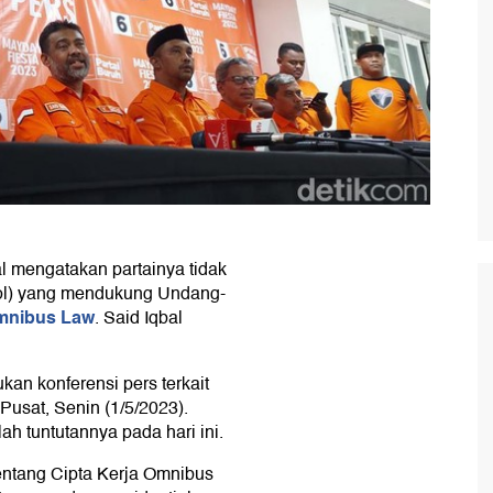
l mengatakan partainya tidak
rpol) yang mendukung Undang-
mnibus Law
. Said Iqbal
kan konferensi pers terkait
Pusat, Senin (1/5/2023).
h tuntutannya pada hari ini.
ntang Cipta Kerja Omnibus