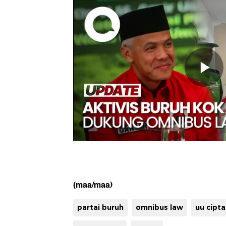
(maa/maa)
partai buruh
omnibus law
uu cipt