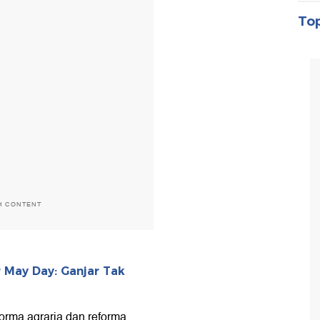
Top
H CONTENT
r May Day: Ganjar Tak
orma agraria dan reforma