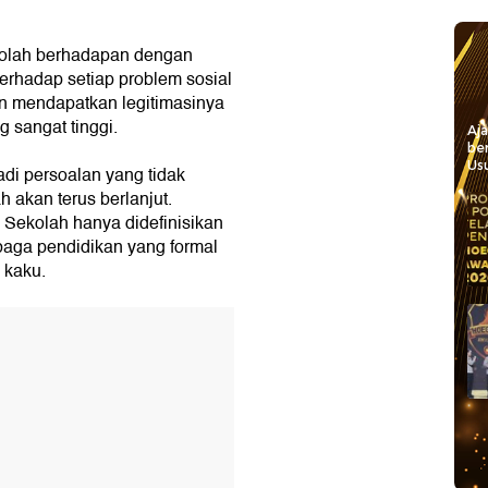
kolah berhadapan dengan
 terhadap setiap problem sosial
an mendapatkan legitimasinya
 sangat tinggi.
Aj
be
Usu
di persoalan yang tidak
 akan terus berlanjut.
 Sekolah hanya didefinisikan
baga pendidikan yang formal
 kaku.