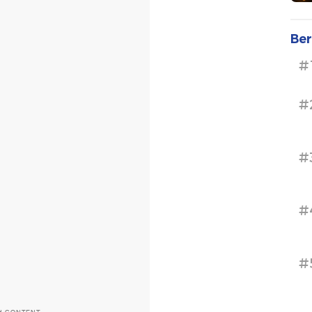
Ber
#
#
#
#
#
H CONTENT