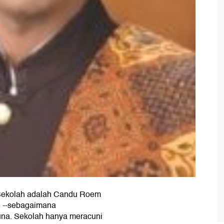
 Sekolah adalah Candu Roem
 --sebagaimana
guna. Sekolah hanya meracuni