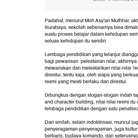
Padahal, menurut Moh Asy'ari Muthhar, ak
Surabaya, sekolah sebenarnya bisa dimakn
suatu proses belajar dalam kehidupan sem
seluas kehidupan itu sendiri.
Lembaga pendidikan yang telanjur diangg
bagi pewarisan pelestarian nilai, akhirnya
mewariskan dan melestarikan nilai-nilai '
direstui, tentu saja, oleh siapa yang berku
resmi yang mesti berlaku dan direstui.
Dibungkus dengan slogan-slogan indah ta
and character building, nilai-nilai resmi it
lembaga pendidikan dengan satu penafsir
Dari sinilah, selain indoktrinasi, muncul j
penyeragaman-penyeragaman, juga kultur se
berbaris, budaya komando, dan seterusnya.