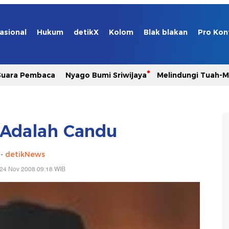
asional
Hukum
detikX
Kolom
Blak blakan
Pro Kon
Suara Pembaca
Nyago Bumi Sriwijaya
Melindungi Tuah-
 Adalah Candu
-
detikNews
 24 Nov 2008 09:18 WIB