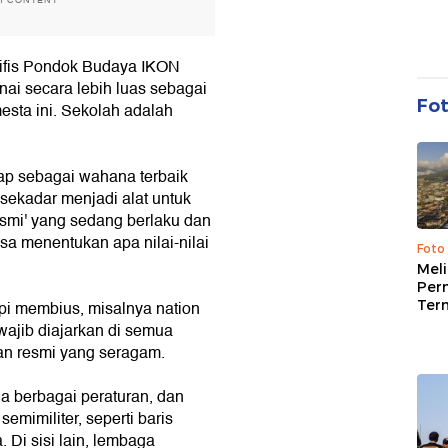
tifis Pondok Budaya IKON
ai secara lebih luas sebagai
Fo
esta ini. Sekolah adalah
ap sebagai wahana terbaik
 sekadar menjadi alat untuk
resmi' yang sedang berlaku dan
asa menentukan apa nilai-nilai
Foto
Mel
Per
Ter
pi membius, misalnya nation
u wajib diajarkan di semua
an resmi yang seragam.
uga berbagai peraturan, dan
mimiliter, seperti baris
 Di sisi lain, lembaga