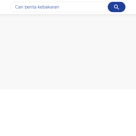
Cancel
Yang sedang ramai dicari
#1
data live draw sgp
#2
kebakaran
#3
prabowo
#4
iran
#5
gempa hari ini
Promoted
Terakhir yang dicari
Loading...