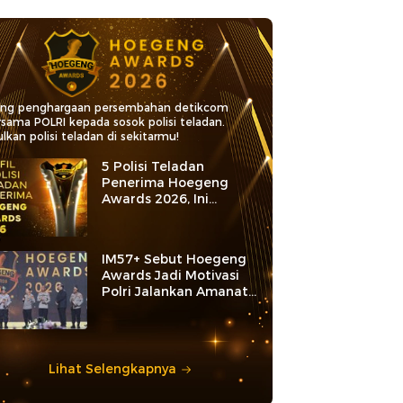
ang penghargaan persembahan detikcom
rsama POLRI kepada sosok polisi teladan.
lkan polisi teladan di sekitarmu!
5 Polisi Teladan
Penerima Hoegeng
Awards 2026, Ini
Kategori dan Kiprahnya
IM57+ Sebut Hoegeng
Awards Jadi Motivasi
Polri Jalankan Amanat
Konstitusi
Lihat Selengkapnya