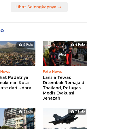
Lihat Selengkapnya
to
5 Foto
4 Foto
 News
Foto News
ihat Padatnya
Lansia Tewas
mukiman Kota
Ditembak Remaja di
nate dari Udara
Thailand, Petugas
Medis Evakuasi
Jenazah
3 Foto
7 Foto