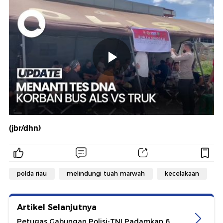
(jbr/dhn)
polda riau
melindungi tuah marwah
kecelakaan
Artikel Selanjutnya
Petugas Gabungan Polisi-TNI Padamkan 6