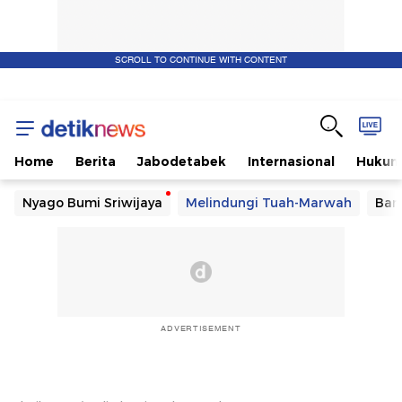
SCROLL TO CONTINUE WITH CONTENT
Home
Berita
Jabodetabek
Internasional
Huku
Nyago Bumi Sriwijaya
Melindungi Tuah-Marwah
Ban
ADVERTISEMENT