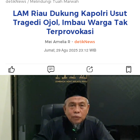
detikNews
Melindungi Tuah Marwah
LAM Riau Dukung Kapolri Usut
Tragedi Ojol, Imbau Warga Tak
Terprovokasi
Mei Amelia R -
detikNews
Jumat, 29 Agu 2025 23:12 WIB