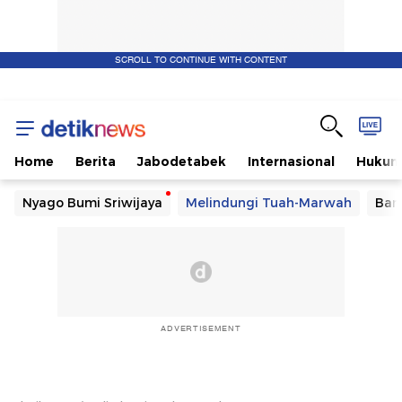
SCROLL TO CONTINUE WITH CONTENT
Home
Berita
Jabodetabek
Internasional
Huku
Nyago Bumi Sriwijaya
Melindungi Tuah-Marwah
Ban
ADVERTISEMENT