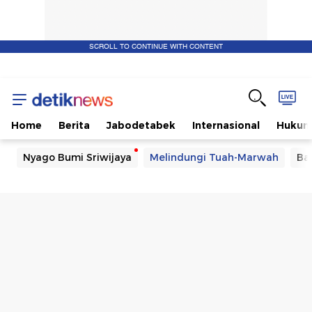
SCROLL TO CONTINUE WITH CONTENT
Home
Berita
Jabodetabek
Internasional
Huku
Nyago Bumi Sriwijaya
Melindungi Tuah-Marwah
Ba