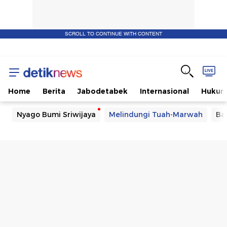
SCROLL TO CONTINUE WITH CONTENT
Home
Berita
Jabodetabek
Internasional
Huku
Nyago Bumi Sriwijaya
Melindungi Tuah-Marwah
Ba