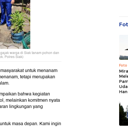
Fo
ngajak warga di Siak tanam pohon dan
k. Polres Siak)
Foto
 masyarakat untuk menanam
Mir
menanam, tetapi merupakan
Mel
Pam
alam.
Uda
Han
mpaikan bahwa kegiatan
ol, melainkan komitmen nyata
ran lingkungan yang
 untuk masa depan. Kami ingin