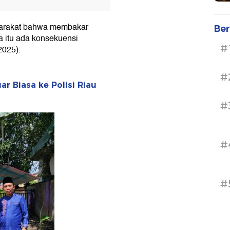
arakat bahwa membakar
Ber
a itu ada konsekuensi
#
2025).
#
ar Biasa ke Polisi Riau
#
#
#