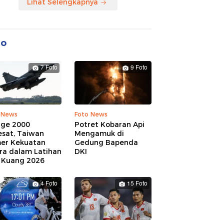
Lihat Selengkapnya
to
7 Foto
9 Foto
 News
Foto News
age 2000
Potret Kobaran Api
esat, Taiwan
Mengamuk di
er Kekuatan
Gedung Bapenda
ra dalam Latihan
DKI
 Kuang 2026
4 Foto
15 Foto