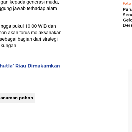
ungan kepada generasi muda,
Foto
nggung jawab terhadap alam
Pan
Seou
Gel
hingga pukul 10.00 WIB dan
Dera
men akan terus melaksanakan
sebagai bagian dari strategi
gkungan.
rhutla' Riau Dimakamkan
nanaman pohon