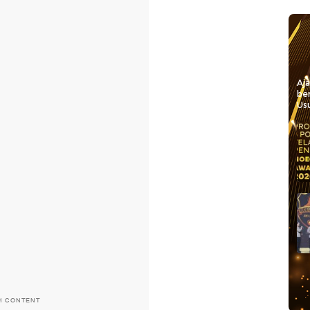
Aj
be
Usu
H CONTENT