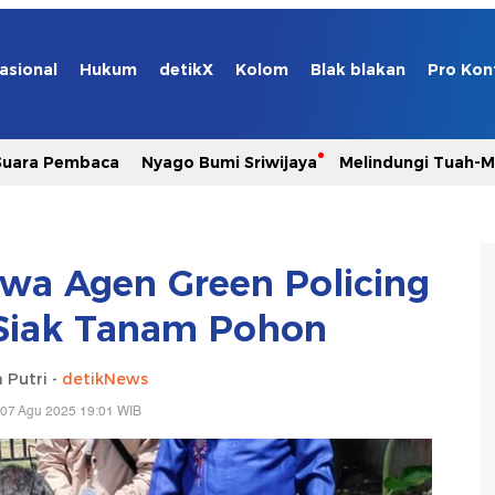
asional
Hukum
detikX
Kolom
Blak blakan
Pro Kon
Suara Pembaca
Nyago Bumi Sriwijaya
Melindungi Tuah-
swa Agen Green Policing
Siak Tanam Pohon
 Putri -
detikNews
 07 Agu 2025 19:01 WIB