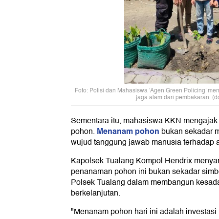
Foto: Polisi dan Mahasiswa 'Agen Green Policing' me
jaga alam dari pembakaran. (do
Sementara itu, mahasiswa KKN mengajak
Menanam pohon
pohon.
bukan sekadar 
wujud tanggung jawab manusia terhadap 
Kapolsek Tualang Kompol Hendrix menya
penanaman pohon ini bukan sekadar simb
Polsek Tualang dalam membangun kesada
berkelanjutan.
"Menanam pohon hari ini adalah investasi