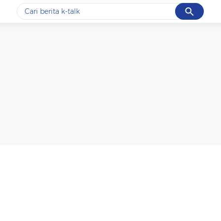
Cancel
Yang sedang ramai dicari
#1
data live draw sgp
#2
k-talk
#3
kebakaran
#4
prabowo
#5
gempa hari ini
Promoted
Terakhir yang dicari
Loading...