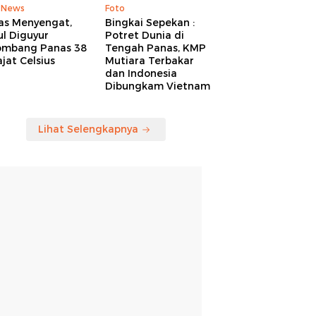
 News
Foto
as Menyengat,
Bingkai Sepekan :
l Diguyur
Potret Dunia di
ombang Panas 38
Tengah Panas, KMP
jat Celsius
Mutiara Terbakar
dan Indonesia
Dibungkam Vietnam
Lihat Selengkapnya