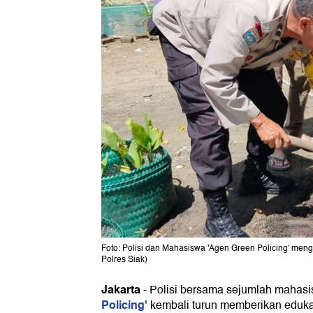
Foto: Polisi dan Mahasiswa 'Agen Green Policing' men
Polres Siak)
Jakarta
-
Polisi bersama sejumlah mahas
Policing'
kembali turun memberikan edukas