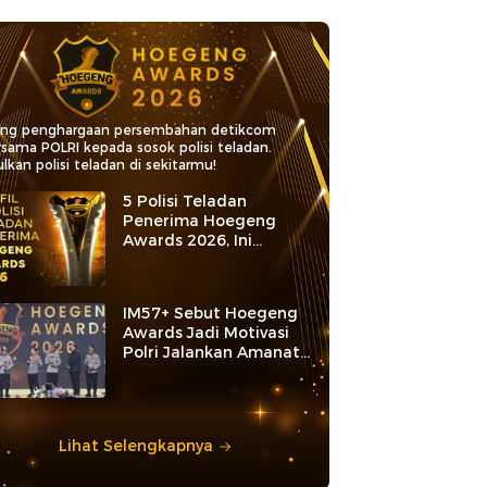
ang penghargaan persembahan detikcom
rsama POLRI kepada sosok polisi teladan.
lkan polisi teladan di sekitarmu!
5 Polisi Teladan
Penerima Hoegeng
Awards 2026, Ini
Kategori dan Kiprahnya
IM57+ Sebut Hoegeng
Awards Jadi Motivasi
Polri Jalankan Amanat
Konstitusi
Lihat Selengkapnya