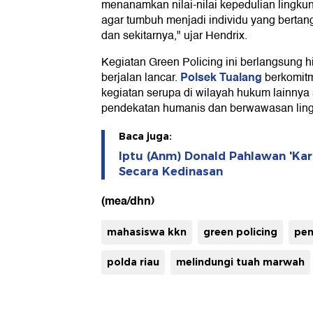
menanamkan nilai-nilai kepedulian lingk
agar tumbuh menjadi individu yang berta
dan sekitarnya," ujar Hendrix.
Kegiatan Green Policing ini berlangsung 
Polsek Tualang
berjalan lancar.
berkomit
kegiatan serupa di wilayah hukum lainnya 
pendekatan humanis dan berwawasan lin
Baca juga:
Iptu (Anm) Donald Pahlawan 'Ka
Secara Kedinasan
(mea/dhn)
mahasiswa kkn
green policing
pe
polda riau
melindungi tuah marwah