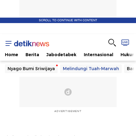
SCROLL TO CONTINUE WITH CONTENT
Home
Berita
Jabodetabek
Internasional
Huku
Nyago Bumi Sriwijaya
Melindungi Tuah-Marwah
Ban
ADVERTISEMENT