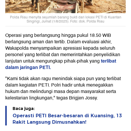
Polda Riau menyita sejumlah barang bukti dari lokasi PETI di Kuantan
Singingi, Jumat (1/8/2025). Foto: dok. Polda Riau
Operasi yang berlangsung hingga pukul 18.50 WIB
berlangsung aman dan tertib. Dalam evaluasi akhir,
Wakapolda menyampaikan apresiasi kepada seluruh
personel yang terlibat dan memerintahkan penyelidikan
terlibat
lanjutan untuk mengungkap pihak-pihak yang
dalam jaringan PETI.
"Kami tidak akan ragu menindak siapa pun yang terlibat
dalam kegiatan PETI. Polri hadir untuk menegakkan
hukum dan melindungi masa depan masyarakat serta
kelestarian lingkungan," tegas Brigjen Jossy.
Baca juga:
Operasti PETI Besar-besaran di Kuansing, 13
Rakit Langsung Dimusnahkan!