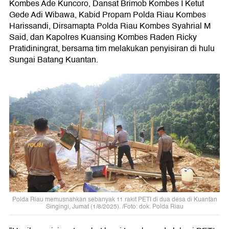
Kombes Ade Kuncoro, Dansat Brimob Kombes I Ketut
Gede Adi Wibawa, Kabid Propam Polda Riau Kombes
Harissandi, Dirsamapta Polda Riau Kombes Syahrial M
Said, dan Kapolres Kuansing Kombes Raden Ricky
Pratidiningrat, bersama tim melakukan penyisiran di hulu
Sungai Batang Kuantan.
Polda Riau memusnahkan sebanyak 11 rakit PETI di dua desa di Kuantan
Singingi, Jumat (1/8/2025). /Foto: dok. Polda Riau