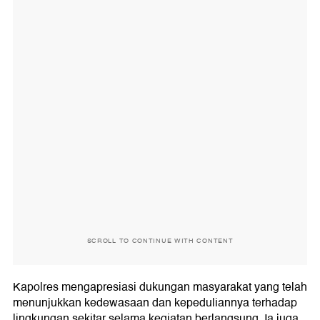
SCROLL TO CONTINUE WITH CONTENT
Kapolres mengapresiasi dukungan masyarakat yang telah
menunjukkan kedewasaan dan kepeduliannya terhadap
lingkungan sekitar selama kegiatan berlangsung. Ia juga