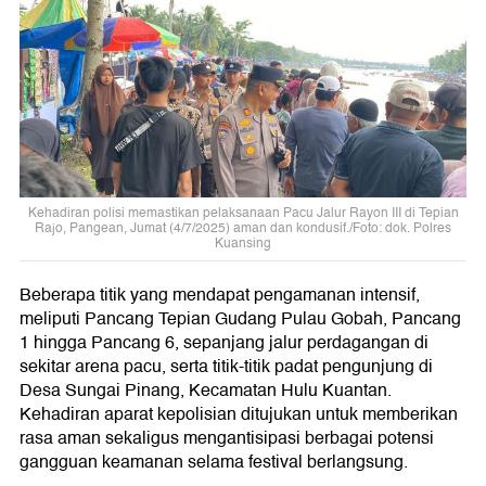
Kehadiran polisi memastikan pelaksanaan Pacu Jalur Rayon III di Tepian
Rajo, Pangean, Jumat (4/7/2025) aman dan kondusif./Foto: dok. Polres
Kuansing
Beberapa titik yang mendapat pengamanan intensif,
meliputi Pancang Tepian Gudang Pulau Gobah, Pancang
1 hingga Pancang 6, sepanjang jalur perdagangan di
sekitar arena pacu, serta titik-titik padat pengunjung di
Desa Sungai Pinang, Kecamatan Hulu Kuantan.
Kehadiran aparat kepolisian ditujukan untuk memberikan
rasa aman sekaligus mengantisipasi berbagai potensi
gangguan keamanan selama festival berlangsung.