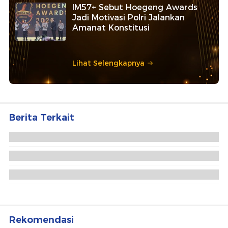
IM57+ Sebut Hoegeng Awards
Jadi Motivasi Polri Jalankan
Amanat Konstitusi
Lihat Selengkapnya
Berita Terkait
Bakti Kesehatan Hari Bhayangkara ke-80, Polda
Riau Gelar 14 Layanan Medis
Kapolda Flag Off Riau Bhayangkara Run 2026: Riau
Melawan Karhutla
Polda Riau Salurkan 5.113 Bansos dan Air Bersih
Sambut HUT Bhayangkara ke-80