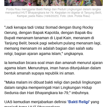
Polda Riau menggelar Bakti Religi dan Peduli Lingkungan dalam rangka
menyambut HUT Bhayangkara ke-79. Kegiatan ini digelar di Tanjung Belit,
Kampar, pada Rabu (18/6/2025). Foto: (dok. Polda Riau)
"Jadi kenapa tadi Ustaz Somad dengan Bung Rocky
Gerung, dengan Bapak Kapolda, dengan Bapak-Ibu
Bupati menanam tanaman di Lipat Kain, menanam di
Tanjung Belit, besok pagi sebelum pulang menanam lagi,
memang menanam ini adalah bagian dari salah satu
religi, bagian ajaran agama Islam," ungkapnya.
Ia kemudian bicara soal iman dan amanah menurut ajaran
agama Islam. Menurutnya, iman harus ditunjukkan dalam
bentuk amanah supaya republik ini aman.
"Maka malam ini dibuat bakti religi dan peduli lingkungan
dalam rangka memperingati Hari Lingkungan Hidup
Sedunia dan Hari Bhayangkara ke-79," imbuhnya.
'Bakti Religi'
UAS kemudian menjabarkan definisi
yang