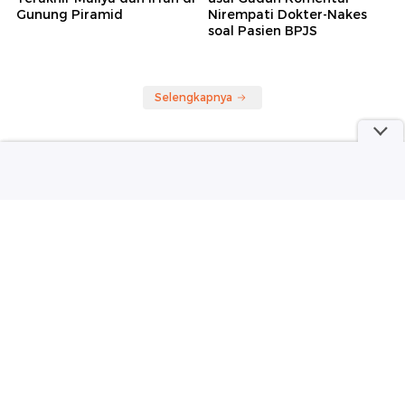
detikJatim
detikHealth
7 Fakta Pilu Pendakian
Ramai-ramai Klarifikasi
Terakhir Maliya dan Irfan di
usai Gaduh Komentar
Gunung Piramid
Nirempati Dokter-Nakes
soal Pasien BPJS
Selengkapnya
Berita detikcom Lainnya
Setahun Mpok Alpa Meninggal,
Suami Rutin Izin ke Kamar Sebelum
Keluar Rumah
detikHot
Adhyaksa FC Promosi ke Super
League, Ada 'Adhyaksa' Lain di