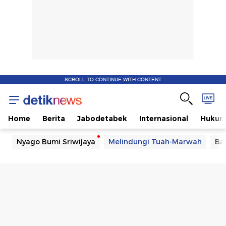
SCROLL TO CONTINUE WITH CONTENT
Home
Berita
Jabodetabek
Internasional
Huku
Nyago Bumi Sriwijaya
Melindungi Tuah-Marwah
Ba