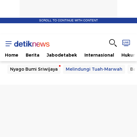
SCROLL TO CONTINUE WITH CONTENT
Home
Berita
Jabodetabek
Internasional
Huku
Nyago Bumi Sriwijaya
Melindungi Tuah-Marwah
Ba