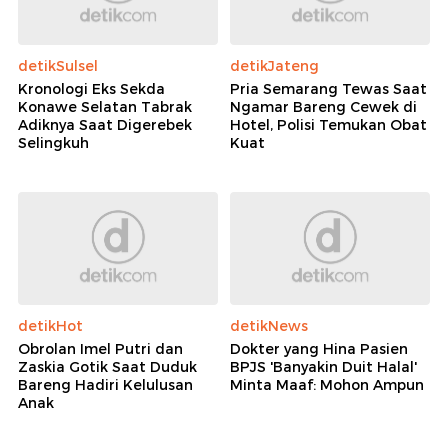
detikSulsel
detikJateng
Kronologi Eks Sekda
Pria Semarang Tewas Saat
Konawe Selatan Tabrak
Ngamar Bareng Cewek di
Adiknya Saat Digerebek
Hotel, Polisi Temukan Obat
Selingkuh
Kuat
detikHot
detikNews
Obrolan Imel Putri dan
Dokter yang Hina Pasien
Zaskia Gotik Saat Duduk
BPJS 'Banyakin Duit Halal'
Bareng Hadiri Kelulusan
Minta Maaf: Mohon Ampun
Anak