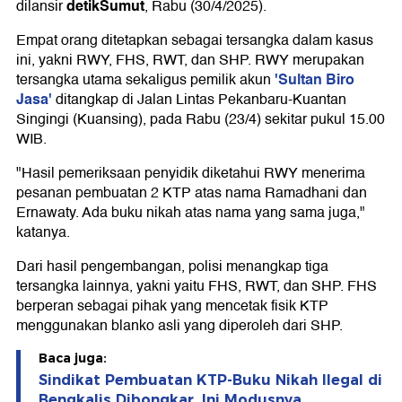
detikSumut
dilansir
, Rabu (30/4/2025).
Empat orang ditetapkan sebagai tersangka dalam kasus
ini, yakni RWY, FHS, RWT, dan SHP. RWY merupakan
'Sultan Biro
tersangka utama sekaligus pemilik akun
Jasa'
ditangkap di Jalan Lintas Pekanbaru-Kuantan
Singingi (Kuansing), pada Rabu (23/4) sekitar pukul 15.00
WIB.
"Hasil pemeriksaan penyidik diketahui RWY menerima
pesanan pembuatan 2 KTP atas nama Ramadhani dan
Ernawaty. Ada buku nikah atas nama yang sama juga,"
katanya.
Dari hasil pengembangan, polisi menangkap tiga
tersangka lainnya, yakni yaitu FHS, RWT, dan SHP. FHS
berperan sebagai pihak yang mencetak fisik KTP
menggunakan blanko asli yang diperoleh dari SHP.
Baca juga:
Sindikat Pembuatan KTP-Buku Nikah Ilegal di
Bengkalis Dibongkar, Ini Modusnya