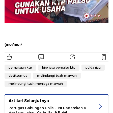
(mei/mei)
pemalsuan ktp
biro jasa pemalsu ktp
polda riau
detiksumut
melindungi tuah marwah
melindungi tuah menjaga marwah
Artikel Selanjutnya
Petugas Gabungan Polisi-TNI Padamkan 6
Hektare Lahan Karhutla di Rohil