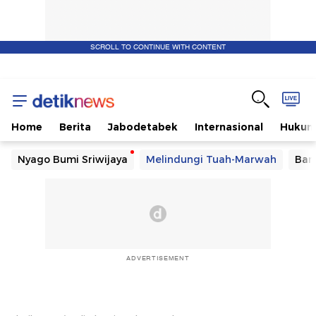
SCROLL TO CONTINUE WITH CONTENT
Home
Berita
Jabodetabek
Internasional
Huku
Nyago Bumi Sriwijaya
Melindungi Tuah-Marwah
Ban
ADVERTISEMENT