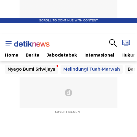
SCROLL TO CONTINUE WITH CONTENT
Home
Berita
Jabodetabek
Internasional
Huku
Nyago Bumi Sriwijaya
Melindungi Tuah-Marwah
Ban
ADVERTISEMENT