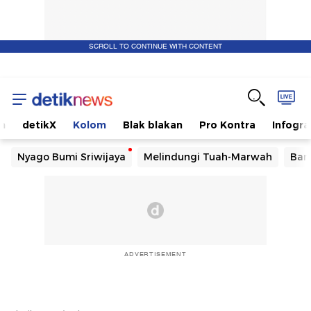
SCROLL TO CONTINUE WITH CONTENT
m
detikX
Kolom
Blak blakan
Pro Kontra
Infogra
Nyago Bumi Sriwijaya
Melindungi Tuah-Marwah
Ban
ADVERTISEMENT