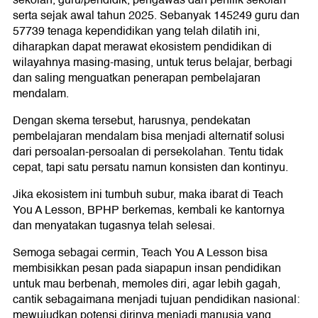
sekolah, guru/pendidik, pengawas dan penilik sekolah
serta sejak awal tahun 2025. Sebanyak 145249 guru dan
57739 tenaga kependidikan yang telah dilatih ini,
diharapkan dapat merawat ekosistem pendidikan di
wilayahnya masing-masing, untuk terus belajar, berbagi
dan saling menguatkan penerapan pembelajaran
mendalam.
Dengan skema tersebut, harusnya, pendekatan
pembelajaran mendalam bisa menjadi alternatif solusi
dari persoalan-persoalan di persekolahan. Tentu tidak
cepat, tapi satu persatu namun konsisten dan kontinyu.
Jika ekosistem ini tumbuh subur, maka ibarat di Teach
You A Lesson, BPHP berkemas, kembali ke kantornya
dan menyatakan tugasnya telah selesai.
Semoga sebagai cermin, Teach You A Lesson bisa
membisikkan pesan pada siapapun insan pendidikan
untuk mau berbenah, memoles diri, agar lebih gagah,
cantik sebagaimana menjadi tujuan pendidikan nasional:
mewujudkan potensi dirinya menjadi manusia yang