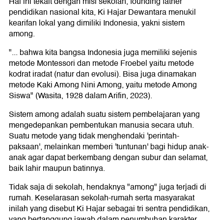
Hal ini tekait dengan misi sekolah, founding father
pendidikan nasional kita, Ki Hajar Dewantara menukil
kearifan lokal yang dimiliki Indonesia, yakni sistem
among.
"... bahwa kita bangsa Indonesia juga memiliki sejenis
metode Montessori dan metode Froebel yaitu metode
kodrat iradat (natur dan evolusi). Bisa juga dinamakan
metode Kaki Among Nini Among, yaitu metode Among
Siswa" (Wasita, 1928 dalam Arifin, 2023).
Sistem among adalah suatu sistem pembelajaran yang
mengedepankan pembentukan manusia secara utuh.
Suatu metode yang tidak menghendaki 'perintah-
paksaan', melainkan memberi 'tuntunan' bagi hidup anak-
anak agar dapat berkembang dengan subur dan selamat,
baik lahir maupun batinnya.
Tidak saja di sekolah, hendaknya "among" juga terjadi di
rumah. Keselarasan sekolah-rumah serta masyarakat
inilah yang disebut Ki Hajar sebagai tri sentra pendidikan,
yang bertanggung jawab dalam penumbuhan karakter