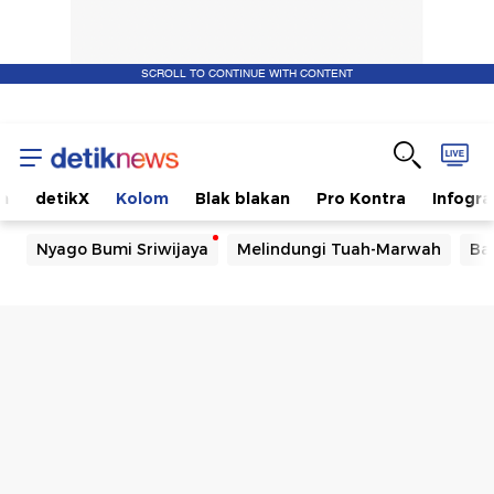
SCROLL TO CONTINUE WITH CONTENT
m
detikX
Kolom
Blak blakan
Pro Kontra
Infogra
Nyago Bumi Sriwijaya
Melindungi Tuah-Marwah
Ba