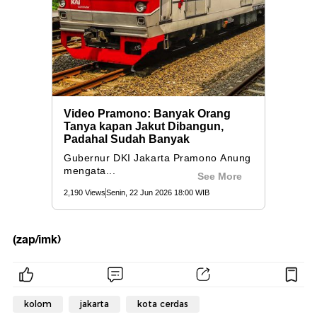
(zap/imk)
kolom
jakarta
kota cerdas