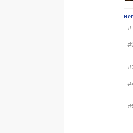
Ber
#
#
#
#
#