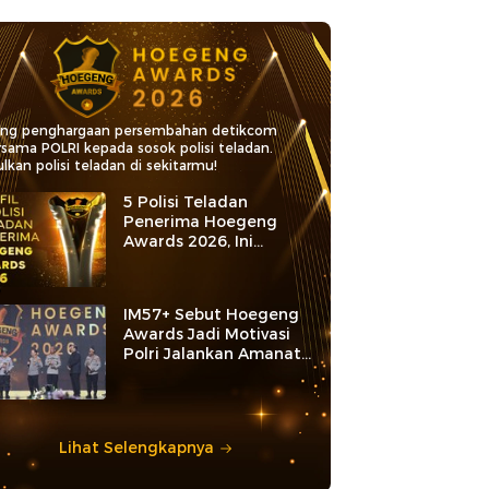
ang penghargaan persembahan detikcom
rsama POLRI kepada sosok polisi teladan.
lkan polisi teladan di sekitarmu!
5 Polisi Teladan
Penerima Hoegeng
Awards 2026, Ini
Kategori dan Kiprahnya
IM57+ Sebut Hoegeng
Awards Jadi Motivasi
Polri Jalankan Amanat
Konstitusi
Lihat Selengkapnya