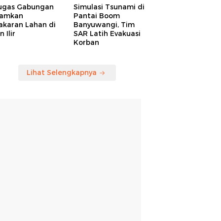
ugas Gabungan
Simulasi Tsunami di
amkan
Pantai Boom
akaran Lahan di
Banyuwangi, Tim
 Ilir
SAR Latih Evakuasi
Korban
Lihat Selengkapnya