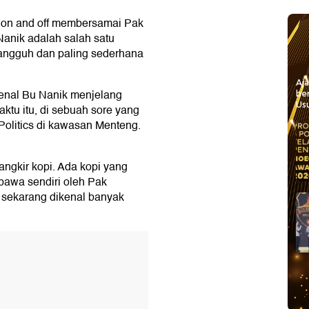
 on and off membersamai Pak
anik adalah salah satu
angguh dan paling sederhana
Aj
enal Bu Nanik menjelang
be
Usu
aktu itu, di sebuah sore yang
Politics di kawasan Menteng.
angkir kopi. Ada kopi yang
bawa sendiri oleh Pak
 sekarang dikenal banyak