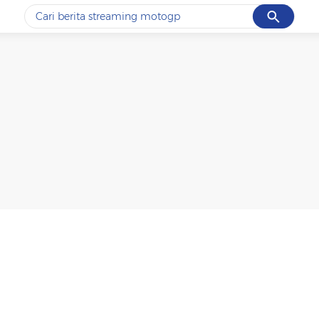
Cancel
Yang sedang ramai dicari
#1
ketik
#2
bromo
#3
streaming motogp
#4
prabowo
#5
data live draw sgp
Promoted
Terakhir yang dicari
Loading...