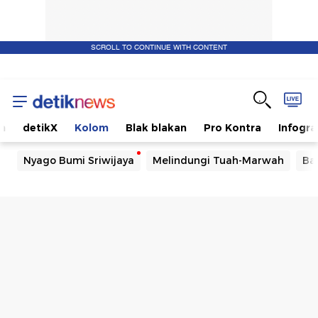
SCROLL TO CONTINUE WITH CONTENT
m
detikX
Kolom
Blak blakan
Pro Kontra
Infogra
Nyago Bumi Sriwijaya
Melindungi Tuah-Marwah
Ba