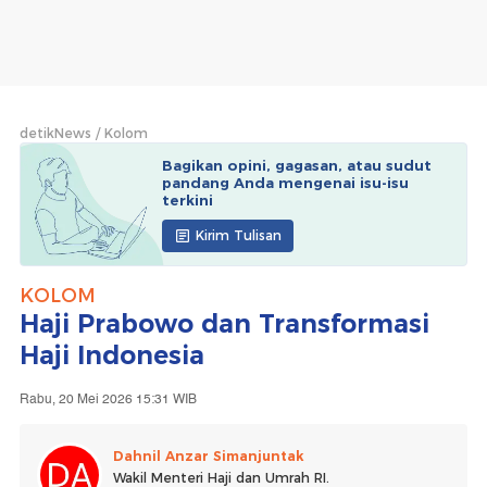
detikNews
Kolom
Bagikan opini, gagasan, atau sudut
pandang Anda mengenai isu-isu
terkini
Kirim Tulisan
KOLOM
Haji Prabowo dan Transformasi
Haji Indonesia
Rabu, 20 Mei 2026 15:31 WIB
Dahnil Anzar Simanjuntak
Wakil Menteri Haji dan Umrah RI.