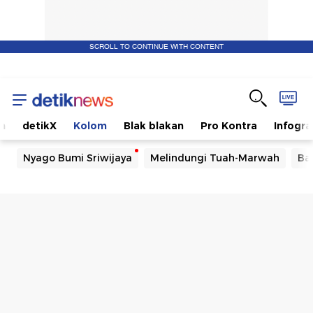
SCROLL TO CONTINUE WITH CONTENT
m
detikX
Kolom
Blak blakan
Pro Kontra
Infogra
Nyago Bumi Sriwijaya
Melindungi Tuah-Marwah
Ba