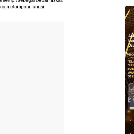
ersempit sebagai beban fiskal,
aca melampaui fungsi
Aj
be
Usu