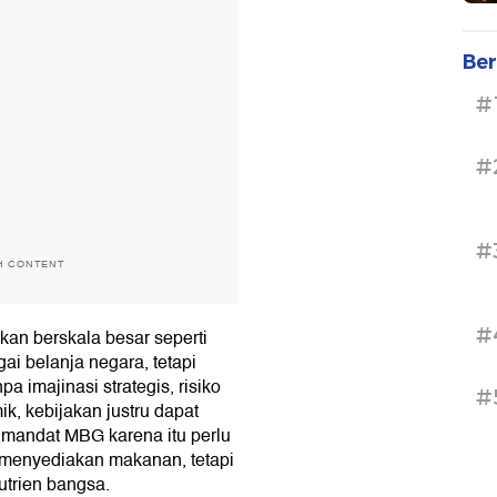
Ber
#
#
#
H CONTENT
#
akan berskala besar seperti
i belanja negara, tetapi
a imajinasi strategis, risiko
#
k, kebijakan justru dapat
 mandat MBG karena itu perlu
a menyediakan makanan, tetapi
utrien bangsa.