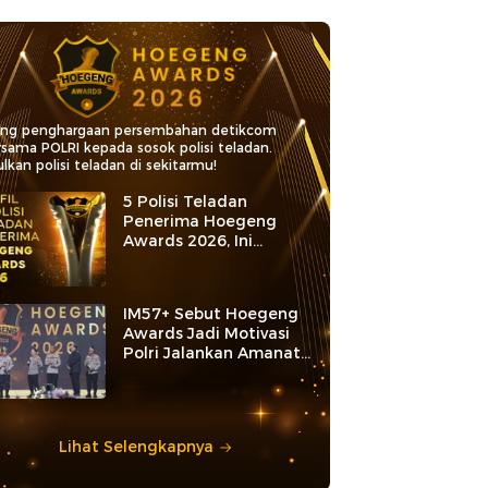
ang penghargaan persembahan detikcom
rsama POLRI kepada sosok polisi teladan.
lkan polisi teladan di sekitarmu!
5 Polisi Teladan
Penerima Hoegeng
Awards 2026, Ini
Kategori dan Kiprahnya
IM57+ Sebut Hoegeng
Awards Jadi Motivasi
Polri Jalankan Amanat
Konstitusi
Lihat Selengkapnya