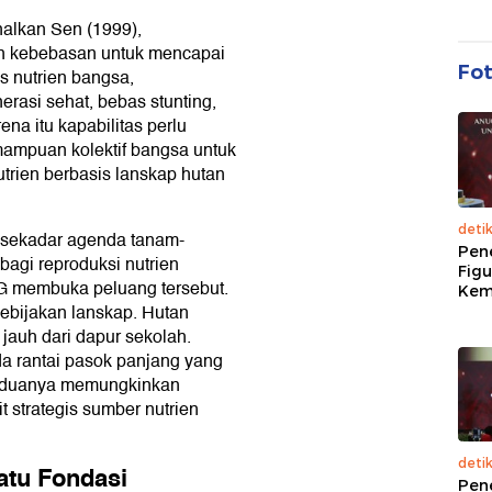
nalkan Sen (1999),
n kebebasan untuk mencapai
Fo
s nutrien bangsa,
erasi sehat, bebas stunting,
ena itu kapabilitas perlu
emampuan kolektif bangsa untuk
rien berbasis lanskap hutan
deti
n sekadar agenda tanam-
Pen
bagi reproduksi nutrien
Figu
MBG membuka peluang tersebut.
Kem
kebijakan lanskap. Hutan
jauh dari dapur sekolah.
a rantai pasok panjang yang
 keduanya memungkinkan
 strategis sumber nutrien
deti
Satu Fondasi
Pen