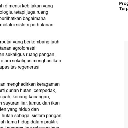
Pro
uh dimensi kebijakan yang
Terp
ologis, tetapi juga ruang
perlihatkan bagaimana
 melalui sistem perhutanan
berputar yang berkembang jauh
tanan agroforestri
n sekaligus ruang pangan.
 alam sekaligus menghasilkan
apasitas regenerasi
utan menghadirkan keragaman
ti durian hutan, cempedak,
rempah, kacang-kacangan,
sayuran liar, jamur, dan ikan
ien yang hidup dan
 hutan sebagai sistem pangan
elah lama hidup dalam praktik