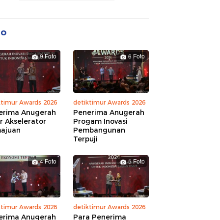
to
9 Foto
6 Foto
ktimur Awards 2026
detiktimur Awards 2026
erima Anugerah
Penerima Anugerah
r Akselerator
Progam Inovasi
ajuan
Pembangunan
Terpuji
4 Foto
5 Foto
ktimur Awards 2026
detiktimur Awards 2026
erima Anugerah
Para Penerima