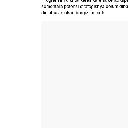
Program ini dikritik keras karena kerap dip
sementara potensi strategisnya belum dib
distribusi makan bergizi semata.