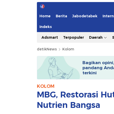
Home
Berita
Jabodetabek
Intern
Indeks
Adsmart
Terpopuler
Daerah
detikNews
Kolom
Bagikan opini
pandang Anda
terkini
KOLOM
MBG, Restorasi H
Nutrien Bangsa