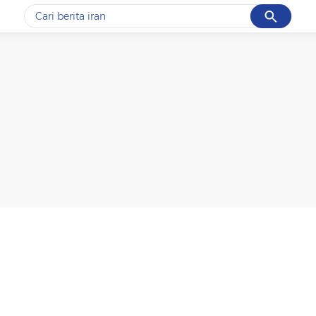
Cancel
Yang sedang ramai dicari
#1
data live draw sgp
#2
piala presiden 2026
#3
prabowo
#4
iran
#5
gempa hari ini
Promoted
Terakhir yang dicari
Loading...