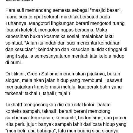
Para sufi memandang semesta sebagai "masjid besar",
ruang suci tempat seluruh makhluk bersujud pada
Tuhannya. Mengotori lingkungan berarti mengotori ruang
ibadah kolektif, mengotori napas bersama. Maka
kebersihan bukan kosmetika sosial, melainkan laku
spiritual. "Allah itu indah dan suci mencintai keindahan
dan kesucian"; keindahan dan kesucian itu tidak tinggal di
langit saja, ia semestinya turun menjadi tata kelola hidup
di bumi.
Di titik ini, Green Sufisme menemukan pijaknya, bukan
slogan, melainkan jalan hidup yang membumi. Tasawuf
mengajarkan transformasi melalui tiga gerak batin yang
terkenal: takhallī, taḥallī, tajallī.
Takhallī mengosongkan diri dari sifat kotor. Dalam
konteks sampah, takhallī berarti berani memotong
sumbernya: kerakusan, konsumtif, hedonisme, dan pamer.
Kita perlu jujur: banyak sampah lahir dari cara hidup yang
"membeli rasa bahagia", lalu membuang sisa-sisanya