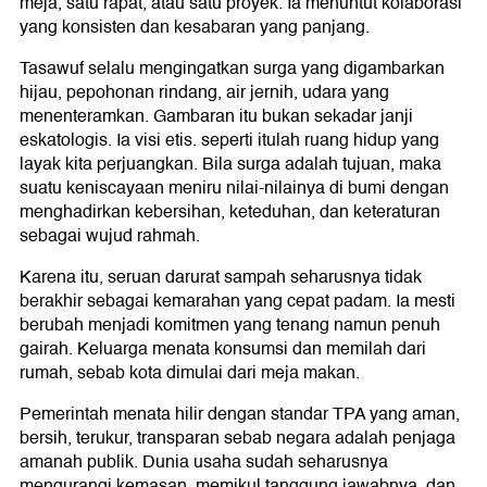
meja, satu rapat, atau satu proyek. Ia menuntut kolaborasi
yang konsisten dan kesabaran yang panjang.
Tasawuf selalu mengingatkan surga yang digambarkan
hijau, pepohonan rindang, air jernih, udara yang
menenteramkan. Gambaran itu bukan sekadar janji
eskatologis. Ia visi etis. seperti itulah ruang hidup yang
layak kita perjuangkan. Bila surga adalah tujuan, maka
suatu keniscayaan meniru nilai-nilainya di bumi dengan
menghadirkan kebersihan, keteduhan, dan keteraturan
sebagai wujud rahmah.
Karena itu, seruan darurat sampah seharusnya tidak
berakhir sebagai kemarahan yang cepat padam. Ia mesti
berubah menjadi komitmen yang tenang namun penuh
gairah. Keluarga menata konsumsi dan memilah dari
rumah, sebab kota dimulai dari meja makan.
Pemerintah menata hilir dengan standar TPA yang aman,
bersih, terukur, transparan sebab negara adalah penjaga
amanah publik. Dunia usaha sudah seharusnya
mengurangi kemasan, memikul tanggung jawabnya, dan