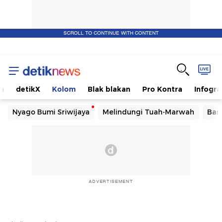
SCROLL TO CONTINUE WITH CONTENT
m
detikX
Kolom
Blak blakan
Pro Kontra
Infogra
Nyago Bumi Sriwijaya
Melindungi Tuah-Marwah
Ban
ADVERTISEMENT