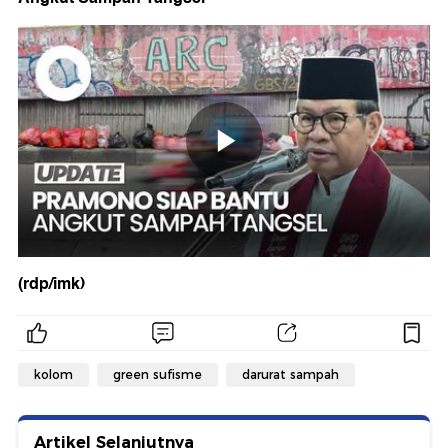
(rdp/imk)
kolom
green sufisme
darurat sampah
Artikel Selanjutnya