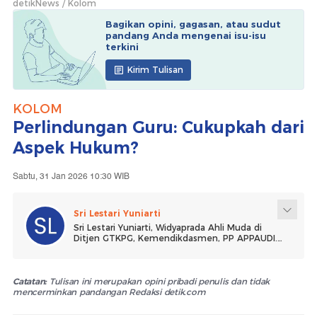
detikNews
Kolom
Bagikan opini, gagasan, atau sudut
pandang Anda mengenai isu-isu
terkini
Kirim Tulisan
KOLOM
Perlindungan Guru: Cukupkah dari
Aspek Hukum?
Sabtu, 31 Jan 2026 10:30 WIB
Sri Lestari Yuniarti
Sri Lestari Yuniarti, Widyaprada Ahli Muda di
Ditjen GTKPG, Kemendikdasmen, PP APPAUDI.
Tulisan adalah pendapat pribadi
Catatan:
Tulisan ini merupakan opini pribadi penulis dan tidak
mencerminkan pandangan Redaksi detik.com