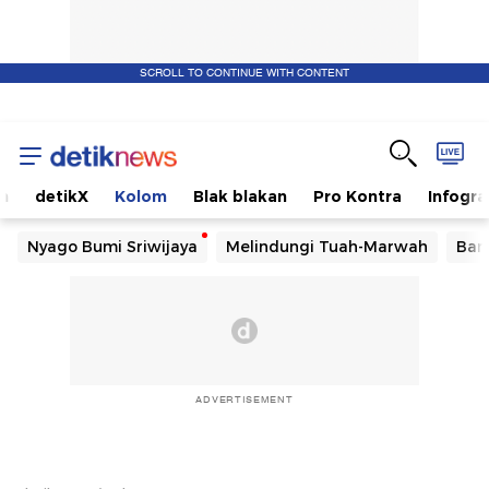
SCROLL TO CONTINUE WITH CONTENT
m
detikX
Kolom
Blak blakan
Pro Kontra
Infogra
Nyago Bumi Sriwijaya
Melindungi Tuah-Marwah
Ban
ADVERTISEMENT