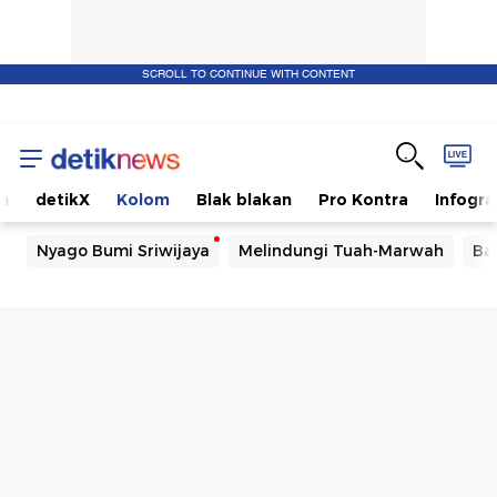
SCROLL TO CONTINUE WITH CONTENT
m
detikX
Kolom
Blak blakan
Pro Kontra
Infogra
Nyago Bumi Sriwijaya
Melindungi Tuah-Marwah
Ba