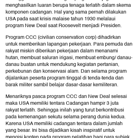
menghasilkan luaran berupa tenaga terlatih dalam skema
komponen cadangan. Hal yang sama pernah dilakukan
USA pada saat krisis malaise tahun 1930 melalaui
program New Deal saat Roosevelt menjadi Presiden.
Program CCC (civilian conservation corp) dihadirkan
untuk memberikan lapangan pekerjaan. Para pemuda dan
rakyat miskin diberikan pekerjaan dalam menanami
hutan, membuat saluran irigasi, membuat embung/ danau-
danau buatan untuk mendukung kegiatan pertanian,
perkebunan dan konservasi alam. Dan selama program
dijalankan peserta program tinggal di tenda-tenda dan
barak militer sambil belajar dasar-dasar kemiliteran.
Menariknya pasca program CCC dan New Deal selesai
maka USA memiliki tentara Cadangan hampir 3 juta
rakyat terlatih. Sehingga inilah yang turut berkontribusi
pada kemenangan sekutu selama perang dunia kedua.
Karena USA memiliki cadangan tentara dalam jumlah
yang besar. Ini bisa dijadikan kisah inspiratif untuk
mengisi konten pada program pelatihan bagi para subjek