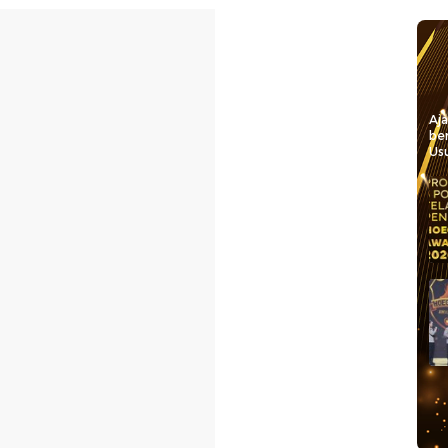
Aj
be
Usu