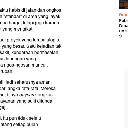
ktu habis di jalan dan ongkos
Foto
"standar" di area yang layak
Febr
ena harga, tetapi juga karena
Dib
an yang mengikat.
untu
9
adi proyek yang terasa utopis.
yang besar. Satu kejadian tak
 sakit, kendaraan bermasalah,
pus tabungan yang
asa ngos-ngosan muncul:
erubah.
ali, jadi seharusnya aman.
ari angka rata-rata. Mereka
usu, biaya
daycare
, ongkos
ayanan yang sulit ditunda,
aji.
 itu pun tidak selalu
atang setiap bulan.