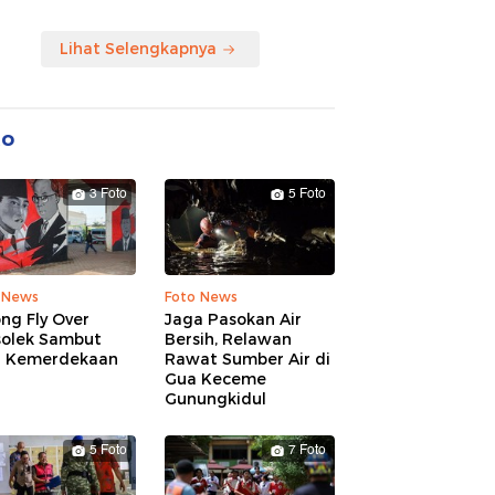
Lihat Selengkapnya
to
3 Foto
5 Foto
 News
Foto News
ng Fly Over
Jaga Pasokan Air
solek Sambut
Bersih, Relawan
 Kemerdekaan
Rawat Sumber Air di
Gua Keceme
Gunungkidul
5 Foto
7 Foto