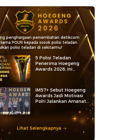
ang penghargaan persembahan detikcom
rsama POLRI kepada sosok polisi teladan.
lkan polisi teladan di sekitarmu!
5 Polisi Teladan
Penerima Hoegeng
Awards 2026, Ini
Kategori dan Kiprahnya
IM57+ Sebut Hoegeng
Awards Jadi Motivasi
Polri Jalankan Amanat
Konstitusi
Lihat Selengkapnya