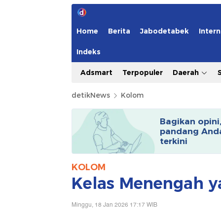
Home
Berita
Jabodetabek
Intern
Indeks
Adsmart
Terpopuler
Daerah
detikNews
Kolom
Bagikan opini
pandang Anda
terkini
KOLOM
Kelas Menengah ya
Minggu, 18 Jan 2026 17:17 WIB