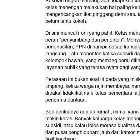
Sekolah negeri memang ada, tetapi kualita
kelas menengah melakukan hal paling ke
mengencangkan ikat pinggang demi satu ta
belum tentu kokoh.
Di sini muncul ironi yang pahit. Kelas m
peran "penyumbang dan penonton". Meny
penghasilan, PPN di hampir setiap transak
langsung. Lalu menonton ketika subsidi da
kelompok bawah, yang memang perlu dilind
layanan publik yang terasa nyata bagi yan
Perasaan ini bukan soal iri pada yang miski
timpang: ketika warga rajin membayar, nam
dipakai tidak ikut naik kelas, sementara ia 
penerima bantuan.
Bab berikutnya adalah rumah, mimpi yang
makin keras. Banyak keluarga kelas menen
subsidi, atau kalau lolos merasa kualitas 
dari pusat penghidupan: jauh dari kantor, 
fasilitas dasar.