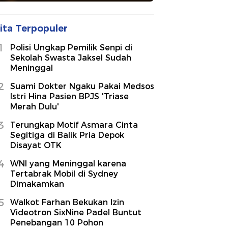
ita Terpopuler
1
Polisi Ungkap Pemilik Senpi di
Sekolah Swasta Jaksel Sudah
Meninggal
2
Suami Dokter Ngaku Pakai Medsos
Istri Hina Pasien BPJS 'Triase
Merah Dulu'
3
Terungkap Motif Asmara Cinta
Segitiga di Balik Pria Depok
Disayat OTK
4
WNI yang Meninggal karena
Tertabrak Mobil di Sydney
Dimakamkan
5
Walkot Farhan Bekukan Izin
Videotron SixNine Padel Buntut
Penebangan 10 Pohon