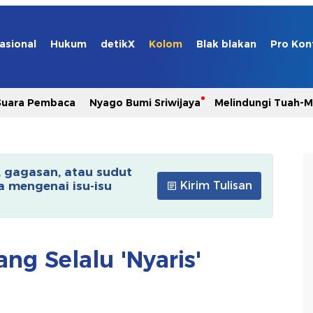
asional
Hukum
detikX
Kolom
Blak blakan
Pro Kon
Suara Pembaca
Nyago Bumi Sriwijaya
Melindungi Tuah-
, gagasan, atau sudut
 mengenai isu-isu
Kirim Tulisan
ng Selalu 'Nyaris'