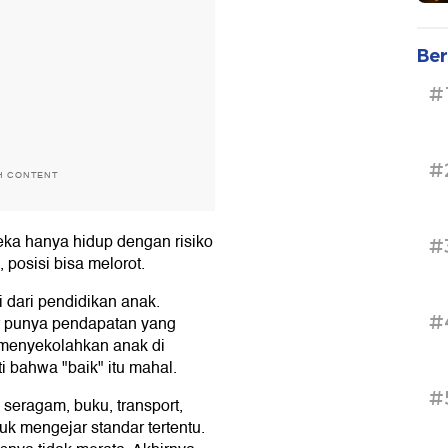
Ber
#
#
H CONTENT
ka hanya hidup dengan risiko
#
 posisi bisa melorot.
 dari pendidikan anak.
#
r punya pendapatan yang
 menyekolahkan anak di
 bahwa "baik" itu mahal.
#
seragam, buku, transport,
uk mengejar standar tertentu.