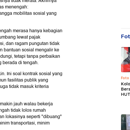
snya tidak merata. Akhirnya
las menengah:
ngga mobilitas sosial yang
enengah merasa hanya kebagian
Fo
umbang lewat pajak
si, dan ragam pungutan tidak
n bantuan sosial mengalir ke
ungi, tetapi tanpa perbaikan
g berada di tengah.
n. Ini soal kontrak sosial yang
Foto
un fasilitas publik yang
Kolo
juga tidak masuk kriteria
Ber
HUT
 makin jauh walau bekerja
gah tidak lolos rumah
dan lokasinya seperti "dibuang"
minim transportasi, minim