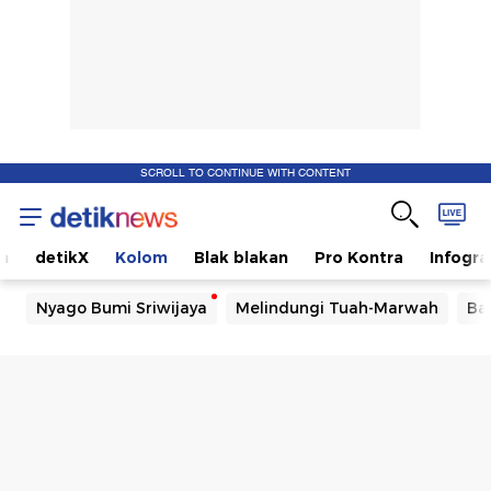
SCROLL TO CONTINUE WITH CONTENT
m
detikX
Kolom
Blak blakan
Pro Kontra
Infogra
Nyago Bumi Sriwijaya
Melindungi Tuah-Marwah
Ba