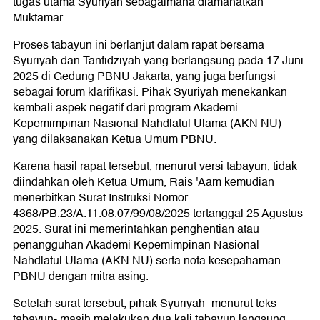
tugas utama Syuriyah sebagaimana diamanatkan
Muktamar.
Proses tabayun ini berlanjut dalam rapat bersama
Syuriyah dan Tanfidziyah yang berlangsung pada 17 Juni
2025 di Gedung PBNU Jakarta, yang juga berfungsi
sebagai forum klarifikasi. Pihak Syuriyah menekankan
kembali aspek negatif dari program Akademi
Kepemimpinan Nasional Nahdlatul Ulama (AKN NU)
yang dilaksanakan Ketua Umum PBNU.
Karena hasil rapat tersebut, menurut versi tabayun, tidak
diindahkan oleh Ketua Umum, Rais 'Aam kemudian
menerbitkan Surat Instruksi Nomor
4368/PB.23/A.11.08.07/99/08/2025 tertanggal 25 Agustus
2025. Surat ini memerintahkan penghentian atau
penangguhan Akademi Kepemimpinan Nasional
Nahdlatul Ulama (AKN NU) serta nota kesepahaman
PBNU dengan mitra asing.
Setelah surat tersebut, pihak Syuriyah -menurut teks
tabayun- masih melakukan dua kali tabayun langsung