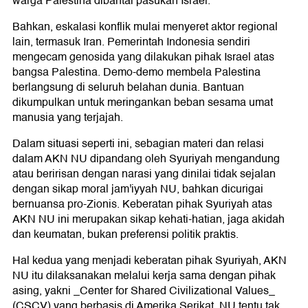
warga Palestina dibantai pasukan Israel.
Bahkan, eskalasi konflik mulai menyeret aktor regional
lain, termasuk Iran. Pemerintah Indonesia sendiri
mengecam genosida yang dilakukan pihak Israel atas
bangsa Palestina. Demo-demo membela Palestina
berlangsung di seluruh belahan dunia. Bantuan
dikumpulkan untuk meringankan beban sesama umat
manusia yang terjajah.
Dalam situasi seperti ini, sebagian materi dan relasi
dalam AKN NU dipandang oleh Syuriyah mengandung
atau beririsan dengan narasi yang dinilai tidak sejalan
dengan sikap moral jam'iyyah NU, bahkan dicurigai
bernuansa pro-Zionis. Keberatan pihak Syuriyah atas
AKN NU ini merupakan sikap kehati-hatian, jaga akidah
dan keumatan, bukan preferensi politik praktis.
Hal kedua yang menjadi keberatan pihak Syuriyah, AKN
NU itu dilaksanakan melalui kerja sama dengan pihak
asing, yakni _Center for Shared Civilizational Values_
(CSCV) yang berbasis di Amerika Serikat. NU tentu tak