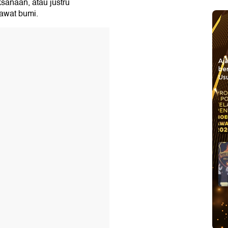
sanaan, atau justru
awat bumi.
Aj
be
Usu