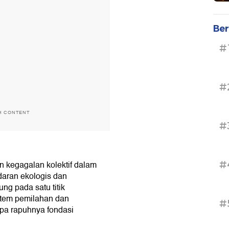
Ber
#
#
H CONTENT
#
#
 kegagalan kolektif dalam
aran ekologis dan
ng pada satu titik
tem pemilahan dan
#
apa rapuhnya fondasi