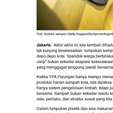
Foto: Ilustrasi sampah (Getty Images/iStockphoto/Imgor
Jakarta
-
Akhir-akhir ini kita kembali dih
tak kunjung terselesaikan: tumpukan sa
depo-depo kota. Spanduk warga bertulisk
Janji" bukan sekedar ekspresi kekecewaa
yang menggugat tanggung jawab bersama
Ketika TPA Piyungan hanya mampu menam
produksi harian sampah kota, kita dipaks
hanya sistem pengelolaan limbah, tetapi j
bersama. Sampah bukan sekedar residu ko
nilai, perilaku, dan struktur sosial yang kit
Dalam tumpukan plastik dan sisa makanan 