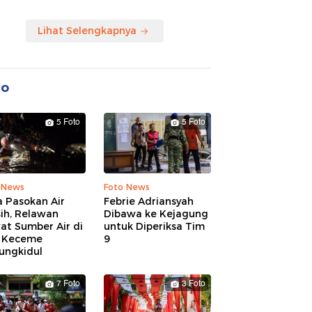
Lihat Selengkapnya
to
5 Foto
5 Foto
 News
Foto News
 Pasokan Air
Febrie Adriansyah
ih, Relawan
Dibawa ke Kejagung
at Sumber Air di
untuk Diperiksa Tim
 Keceme
9
ungkidul
7 Foto
3 Foto