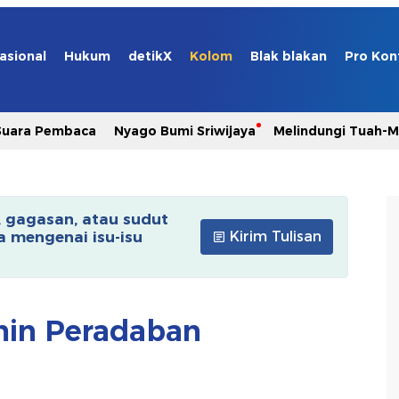
asional
Hukum
detikX
Kolom
Blak blakan
Pro Kon
Suara Pembaca
Nyago Bumi Sriwijaya
Melindungi Tuah-
, gagasan, atau sudut
 mengenai isu-isu
Kirim Tulisan
min Peradaban