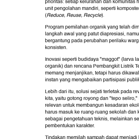
prioritas: setiap kelurahan dan komunitas 
unit pengolahan mandiri, seperti kompost
(
Reduce, Reuse, Recycle
).
Program pemilahan organik yang telah dim
langkah awal yang patut diapresiasi, nam
bergantung pada perubahan perilaku war
konsisten.
Inovasi seperti budidaya "maggot" (larva l
organik) dan rencana Pembangkit Listrik
memang menjanjikan, tetapi harus dikawal 
instan yang mengabaikan partisipasi publi
Lebih dari itu, solusi sejati terletak pada re
kita, yaitu gotong royong dan "tepo seliro,"
relevan untuk membangun kesadaran ekolo
harus masuk ke ruang-ruang sekolah dan 
sebagai pengetahuan teknis, melainkan se
pembentukan karakter.
Tindakan memilah sampah dapat menjadi la