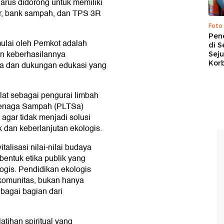
harus didorong untuk memiliki
er, bank sampah, dan TPS 3R
Foto
Pen
ulai oleh Pemkot adalah
di S
un keberhasilannya
Sej
Kor
ga dan dukungan edukasi yang
alat sebagai pengurai limbah
 Tenaga Sampah (PLTSa)
agar tidak menjadi solusi
k dan keberlanjutan ekologis.
vitalisasi nilai-nilai budaya
 bentuk etika publik yang
gis. Pendidikan ekologis
komunitas, bukan hanya
bagai bagian dari
tihan spiritual yang