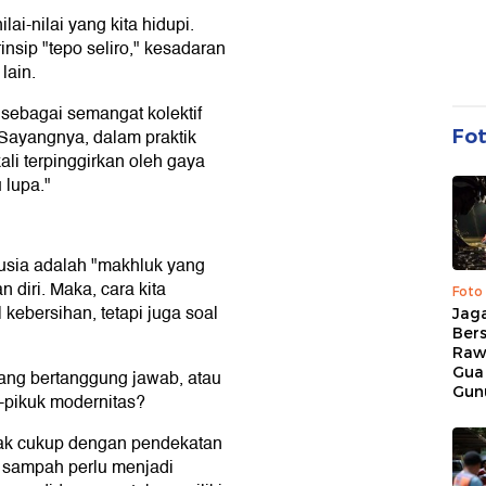
lai-nilai yang kita hidupi.
nsip "tepo seliro," kesadaran
lain.
 sebagai semangat kolektif
Sayangnya, dalam praktik
Fo
kali terpinggirkan oleh gaya
 lupa."
usia adalah "makhluk yang
 diri. Maka, cara kita
Foto
ebersihan, tetapi juga soal
Jaga
Bers
Raw
Gua
ang bertanggung jawab, atau
Gun
k-pikuk modernitas?
idak cukup dengan pendekatan
n sampah perlu menjadi