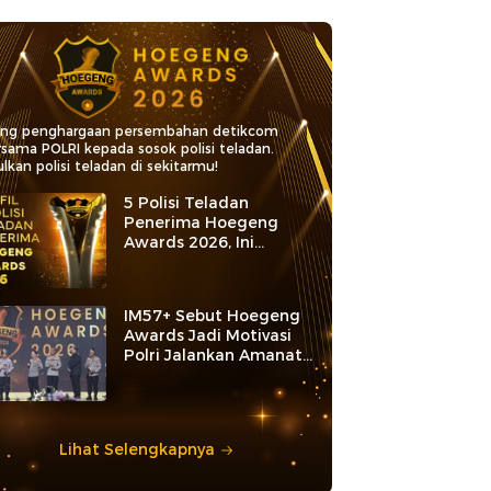
ang penghargaan persembahan detikcom
rsama POLRI kepada sosok polisi teladan.
lkan polisi teladan di sekitarmu!
5 Polisi Teladan
Penerima Hoegeng
Awards 2026, Ini
Kategori dan Kiprahnya
IM57+ Sebut Hoegeng
Awards Jadi Motivasi
Polri Jalankan Amanat
Konstitusi
Lihat Selengkapnya