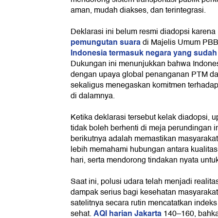
aman, mudah diakses, dan terintegrasi.
Deklarasi ini belum resmi diadopsi karen
pemungutan suara
di Majelis Umum PBB 
Indonesia termasuk negara yang suda
Dukungan ini menunjukkan bahwa Indonesi
dengan upaya global penanganan PTM dan
sekaligus menegaskan komitmen terhadap 
di dalamnya.
Ketika deklarasi tersebut kelak diadopsi, 
tidak boleh berhenti di meja perundingan 
berikutnya adalah memastikan masyarakat d
lebih memahami hubungan antara kualitas
hari, serta mendorong tindakan nyata untu
Saat ini, polusi udara telah menjadi realit
dampak serius bagi kesehatan masyarakat.
satelitnya secara rutin mencatatkan indeks 
AQI harian Jakarta
sehat.
140–160, bahka