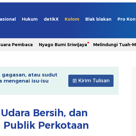
asional
Hukum
detikX
Kolom
Blak blakan
Pro Kon
Suara Pembaca
Nyago Bumi Sriwijaya
Melindungi Tuah-
, gagasan, atau sudut
 mengenai isu-isu
Kirim Tulisan
Udara Bersih, dan
i Publik Perkotaan