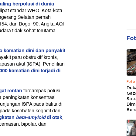
aling berpolusi di dunia
 lipat standar WHO. Kota-kota
Tangerang Selatan pernah
154, dan Bogor 90. Angka AQI
udara tidak sehat terutama
Fo
o kematian dini dan penyakit
yakit paru obstruktif kronis,
apasan akut (ISPA). Penelitian
000 kematian dini terjadi di
Foto
Duk
at rentan
terdampak polusi
Gaz
a peningkatan konsentrasi
Sat
unjungan ISPA pada balita di
Dim
Ber
pada kesehatan kognitif dan
gkatan
beta-amyloid
di otak
,
cemasan, bipolar, dan