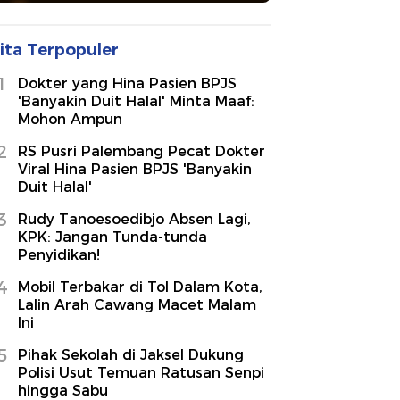
ita Terpopuler
1
Dokter yang Hina Pasien BPJS
'Banyakin Duit Halal' Minta Maaf:
Mohon Ampun
2
RS Pusri Palembang Pecat Dokter
Viral Hina Pasien BPJS 'Banyakin
Duit Halal'
3
Rudy Tanoesoedibjo Absen Lagi,
KPK: Jangan Tunda-tunda
Penyidikan!
4
Mobil Terbakar di Tol Dalam Kota,
Lalin Arah Cawang Macet Malam
Ini
5
Pihak Sekolah di Jaksel Dukung
Polisi Usut Temuan Ratusan Senpi
hingga Sabu