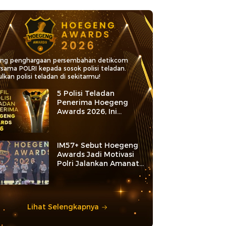
ang penghargaan persembahan detikcom
rsama POLRI kepada sosok polisi teladan.
lkan polisi teladan di sekitarmu!
5 Polisi Teladan
Penerima Hoegeng
Awards 2026, Ini
Kategori dan Kiprahnya
IM57+ Sebut Hoegeng
Awards Jadi Motivasi
Polri Jalankan Amanat
Konstitusi
Lihat Selengkapnya