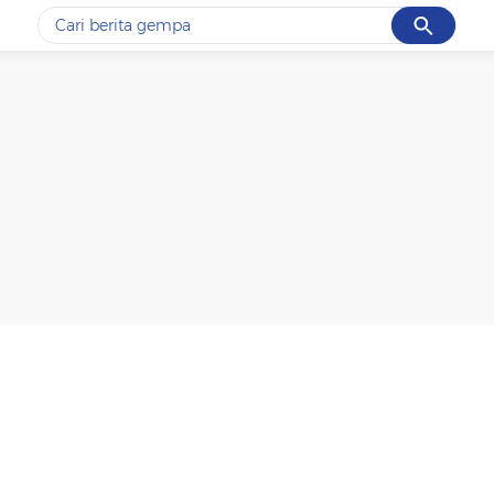
Cancel
Yang sedang ramai dicari
#1
gempa hari ini
#2
gempa
#3
prabowo
#4
iran
#5
demo
Promoted
Terakhir yang dicari
Loading...