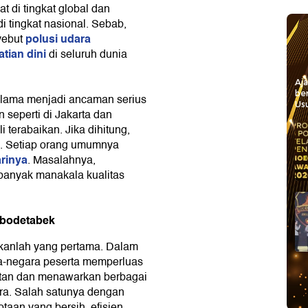
 di tingkat global dan
tingkat nasional. Sebab,
polusi udara
yebut
tian dini
di seluruh dunia
Aj
be
h lama menjadi ancaman serius
Usu
 seperti di Jakarta dan
 terabaikan. Jika dihitung,
a. Setiap orang umumnya
arinya
. Masalahnya,
 banyak manakala kualitas
abodetabek
bukanlah yang pertama. Dalam
ra-negara peserta memperluas
atan dan menawarkan berbagai
ara. Salah satunya dengan
taan yang bersih, efisien,