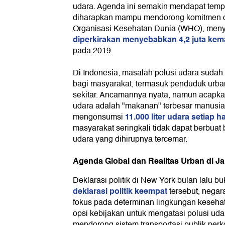
udara. Agenda ini semakin mendapat tempat
diharapkan mampu mendorong komitmen di 
Organisasi Kesehatan Dunia (WHO), men
diperkirakan menyebabkan 4,2 juta kema
pada 2019.
Di Indonesia, masalah polusi udara suda
bagi masyarakat, termasuk penduduk urban
sekitar. Ancamannya nyata, namun acapkali
udara adalah "makanan" terbesar manusi
11.000 liter udara setiap h
mengonsumsi
masyarakat seringkali tidak dapat berbuat
udara yang dihirupnya tercemar.
Agenda Global dan Realitas Urban di J
Deklarasi politik di New York bulan lalu 
deklarasi politik keempat
tersebut, nega
fokus pada determinan lingkungan keseh
opsi kebijakan untuk mengatasi polusi ud
mendorong sistem transportasi publik perko