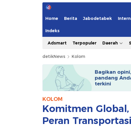
Home
Berita
Jabodetabek
Intern
Indeks
Adsmart
Terpopuler
Daerah
detikNews
Kolom
Bagikan opini
pandang Anda
terkini
KOLOM
Komitmen Global, 
Peran Transportas