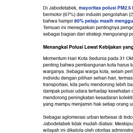
mayoritas polusi PM2.5
Di Jabodetabek,
bermotor (67%) dan industri pengolahan (2
80% pelaju masih menggu
bahwa hampir
Temuan ini menegaskan pentingnya penge
sebagai bagian dari strategi mengurangi po
Menangkal Polusi Lewat Kebijakan yang
Momentum Hari Kota Sedunia pada 31 Okt
penting bahwa pembangunan kota harus tur
warganya. Sebagai warga kota, selain pe
individu dengan pilihan sehari-hari, term
transportasi, kita perlu mendorong lebih 
dampak polusi udara terhadap kesehatan da
mendorong peningkatan kesadaran kolektif
yang mampu menjamin hak setiap orang un
Sebagai aglomerasi urban terbesar di Indon
Jabodetabek tidak mudah diatasi. Meskip
wilayah ini dikelola oleh otoritas administ