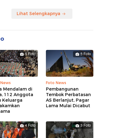
Lihat Selengkapnya
to
5 Foto
5 Foto
 News
Foto News
a Mendalam di
Pembangunan
a, 112 Anggota
Tembok Perbatasan
u Keluarga
AS Berlanjut, Pagar
akamkan
Lama Mulai Dicabut
sama
4 Foto
3 Foto