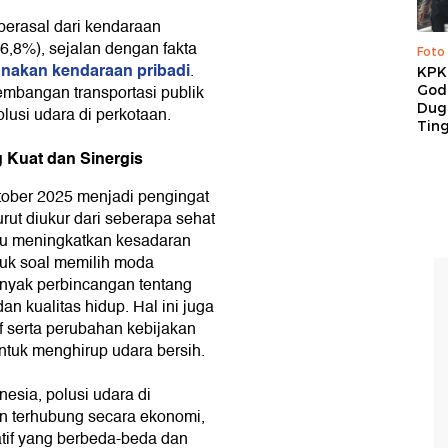
berasal dari kendaraan
6,8%), sejalan dengan fakta
Foto
nakan kendaraan pribadi
.
KPK 
mbangan transportasi publik
God
Duga
lusi udara di perkotaan.
Tin
 Kuat dan Sinergis
ober 2025 menjadi pengingat
ut diukur dari seberapa sehat
rlu meningkatkan kesadaran
asuk soal memilih moda
banyak perbincangan tentang
n kualitas hidup. Hal ini juga
 serta perubahan kebijakan
tuk menghirup udara bersih.
esia, polusi udara di
un terhubung secara ekonomi,
ratif yang berbeda-beda dan