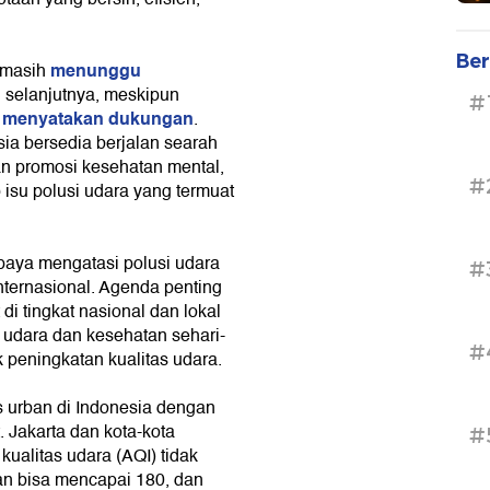
Ber
menunggu
a masih
selanjutnya, meskipun
#
h menyatakan dukungan
.
a bersedia berjalan searah
 promosi kesehatan mental,
#
isu polusi udara yang termuat
upaya mengatasi polusi udara
#
internasional. Agenda penting
i tingkat nasional dan lokal
 udara dan kesehatan sehari-
#
k peningkatan kualitas udara.
as urban di Indonesia dengan
 Jakarta dan kota-kota
#
kualitas udara (AQI) tidak
n bisa mencapai 180, dan