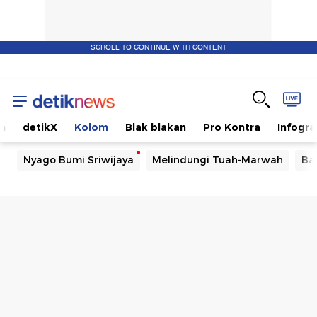
SCROLL TO CONTINUE WITH CONTENT
m
detikX
Kolom
Blak blakan
Pro Kontra
Infogra
Nyago Bumi Sriwijaya
Melindungi Tuah-Marwah
Ba