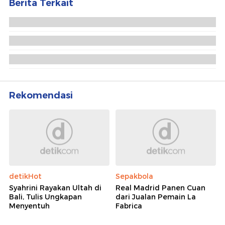
Berita Terkait
Pemilih Jawa dalam Masyarakat Jaringan
Melembagakan Pemilu yang Subtantif
Pemilih Berdaya, Partai Kuat
Rekomendasi
detikHot
Sepakbola
Syahrini Rayakan Ultah di
Real Madrid Panen Cuan
Bali, Tulis Ungkapan
dari Jualan Pemain La
Menyentuh
Fabrica