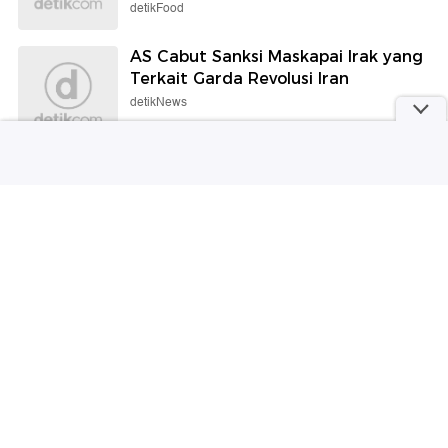
detikFood
AS Cabut Sanksi Maskapai Irak yang
Terkait Garda Revolusi Iran
detikNews
Potret Terkini Malaysia yang
Selangkah Lagi Jadi Negara Maju
detikTravel
AC Sharp Airest Mampu Jernihkan
Udara, Bisa Gantikan Air Purifier?
detikInet
BGN Prioritaskan Aktivasi Dapur
MBG di Wilayah Tinggi Stunting