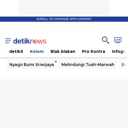
SCROLL TO CONTINUE WITH CONTENT
m
detikX
Kolom
Blak blakan
Pro Kontra
Infogra
Nyago Bumi Sriwijaya
Melindungi Tuah-Marwah
Ba