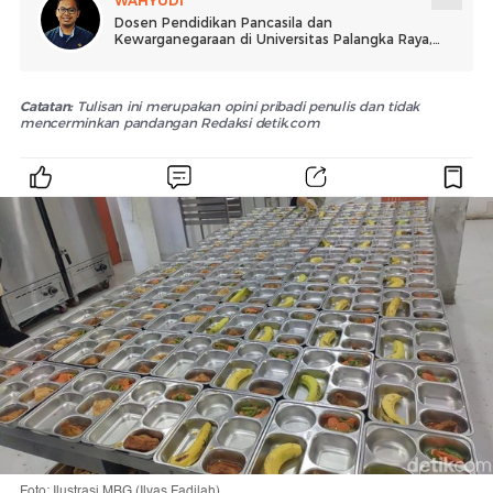
WAHYUDI
Dosen Pendidikan Pancasila dan
Kewarganegaraan di Universitas Palangka Raya,
Kalimantan Tengah. Pegiat Sociopreneur di
Pulau Sebatik.
Catatan:
Tulisan ini merupakan opini pribadi penulis dan tidak
mencerminkan pandangan Redaksi detik.com
Foto: Ilustrasi MBG (Ilyas Fadilah)