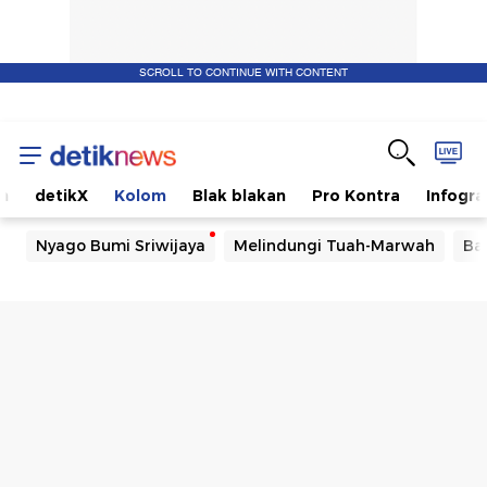
SCROLL TO CONTINUE WITH CONTENT
m
detikX
Kolom
Blak blakan
Pro Kontra
Infogra
Nyago Bumi Sriwijaya
Melindungi Tuah-Marwah
Ba