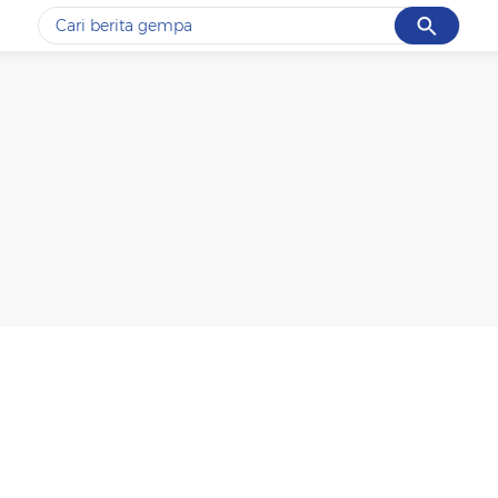
Cancel
Yang sedang ramai dicari
#1
gempa hari ini
#2
gempa
#3
prabowo
#4
iran
#5
demo
Promoted
Terakhir yang dicari
Loading...