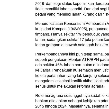
2018, dari segi status kepemilikan, terdap
tidak memiliki lahan sendiri. Dan dari segi
petani yang memiliki lahan kurang dari 1 h
Menurut catatan Konsorsium Pembaruan Ag
kutip dari Kompas (19/2/2025), penguasaa
timpang. Hanya sekitar 1% penduduk yan
lahan, sedangkan sekitar 17 juta petani kec
lahan garapan di bawah setengah hektare.
Perkembangannya kini pun tetap sama, bah
seperti pengakuan Menteri ATR/BPN pada
ada sekitar 46% lahan non-hutan di Indon
keluarga. Pengakuan itu semakin menjustif
kelola pertanahan yang tak kunjung seles
mengalami eskalasi konflik akibat tidak a
serius untuk melakukan reforma agraria.
Reforma agraria sesungguhnya sudah dik
bahkan ditetapkan sebagai kebijakan prior
2015 hingga 2024. Masalahnya, selama ini 