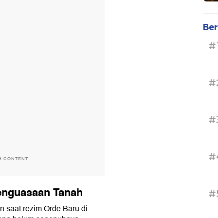
Ber
#
#
#
#
H CONTENT
enguasaan Tanah
#
 saat rezim Orde Baru di