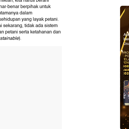
ikian, kita harus berani
ar-benar berpihak untuk
 utamanya dalam
ehidupan yang layak petani.
i sekarang, tidak ada sistem
n petani serta ketahanan dan
Aj
stainable
).
be
Usu