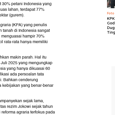
at 30% petani Indonesia yang
 luas lahan, terdapat 77%
Foto
ektar (gurem).
KPK 
God
raria (KPA) yang penulis
Duga
n tanah di Indonesia sangat
Tin
g menguasai hampir 70%
il rata-rata hanya memiliki
kan makin parah. Hal itu
 Juli 2025 yang mengungkap
esia yang hanya dikuasai 60
ikasi ada persoalan tata
ai. Bahkan cenderung
da kebijakan yang benar-benar
ampanyekan sejak lama,
itas rezim Jokowi sejak tahun
reforma agraria terfokus pada