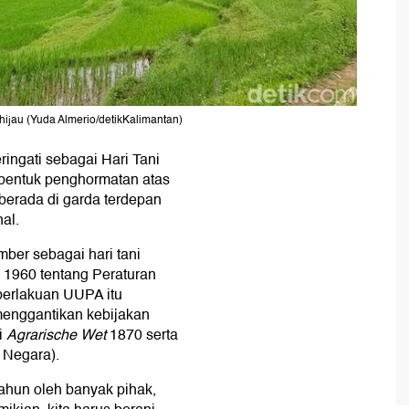
hijau (Yuda Almerio/detikKalimantan)
ingati sebagai Hari Tani
i bentuk penghormatan atas
g berada di garda terdepan
al.
ber sebagai hari tani
 1960 tentang Peraturan
erlakuan UUPA itu
enggantikan kebijakan
i
Agrarische Wet
1870 serta
 Negara).
tahun oleh banyak pihak,