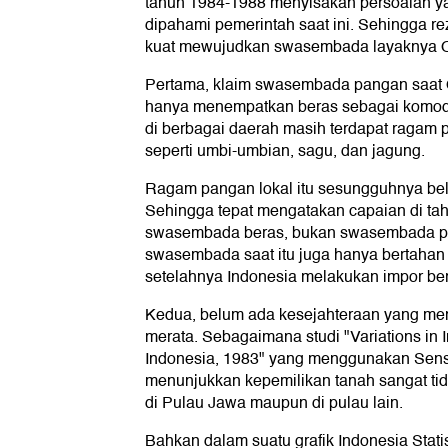
tahun 1984-1988 menyisakan persoalan 
dipahami pemerintah saat ini. Sehingga r
kuat mewujudkan swasembada layaknya O
Pertama, klaim swasembada pangan saat
hanya menempatkan beras sebagai komodi
di berbagai daerah masih terdapat ragam p
seperti umbi-umbian, sagu, dan jagung.
Ragam pangan lokal itu sesungguhnya b
Sehingga tepat mengatakan capaian di ta
swasembada beras, bukan swasembada pa
swasembada saat itu juga hanya bertahan
setelahnya Indonesia melakukan impor be
Kedua, belum ada kesejahteraan yang me
merata. Sebagaimana studi "Variations in I
Indonesia, 1983" yang menggunakan Sens
menunjukkan kepemilikan tanah sangat tid
di Pulau Jawa maupun di pulau lain.
Bahkan dalam suatu grafik Indonesia Stati