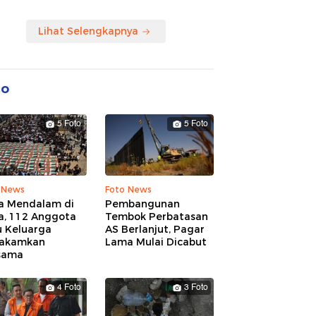
Lihat Selengkapnya
to
5 Foto
5 Foto
 News
Foto News
a Mendalam di
Pembangunan
a, 112 Anggota
Tembok Perbatasan
u Keluarga
AS Berlanjut, Pagar
akamkan
Lama Mulai Dicabut
sama
4 Foto
3 Foto