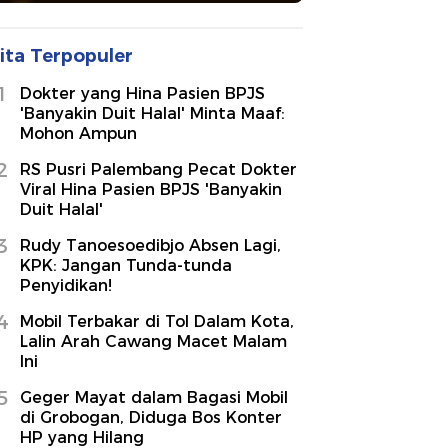
ita Terpopuler
1
Dokter yang Hina Pasien BPJS
'Banyakin Duit Halal' Minta Maaf:
Mohon Ampun
2
RS Pusri Palembang Pecat Dokter
Viral Hina Pasien BPJS 'Banyakin
Duit Halal'
3
Rudy Tanoesoedibjo Absen Lagi,
KPK: Jangan Tunda-tunda
Penyidikan!
4
Mobil Terbakar di Tol Dalam Kota,
Lalin Arah Cawang Macet Malam
Ini
5
Geger Mayat dalam Bagasi Mobil
di Grobogan, Diduga Bos Konter
HP yang Hilang