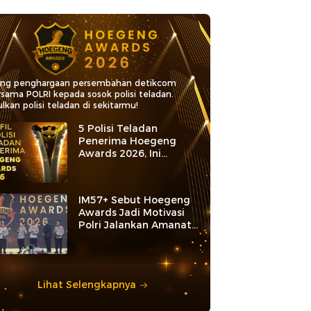
ang penghargaan persembahan detikcom
rsama POLRI kepada sosok polisi teladan.
lkan polisi teladan di sekitarmu!
5 Polisi Teladan
Penerima Hoegeng
Awards 2026, Ini
Kategori dan Kiprahnya
IM57+ Sebut Hoegeng
Awards Jadi Motivasi
Polri Jalankan Amanat
Konstitusi
Lihat Selengkapnya