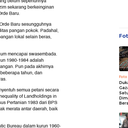
yang belum sepenuhnya
ezim sekarang berkeinginan
rde Baru.
 Orde Baru sesungguhnya
tas pangan pokok. Padahal,
Fo
angan lokal selain beras,
elum mencapai swasembada.
hun 1980-1984 adalah
ngan. Pun pada akhirnya
 beberapa tahun, dan
Foto
ras.
Duk
Gaz
nyentuh semua petani secara
Sat
nequality of Landholdings in
Dim
us Pertanian 1983 dari BPS
Ber
ak merata antar daerah, baik
stic Bureau dalam kurun 1960-