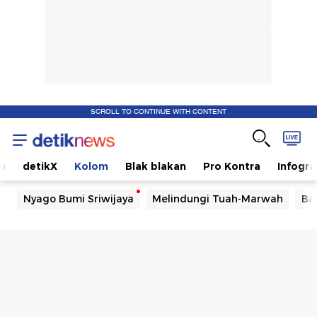
SCROLL TO CONTINUE WITH CONTENT
m
detikX
Kolom
Blak blakan
Pro Kontra
Infogra
Nyago Bumi Sriwijaya
Melindungi Tuah-Marwah
Ba