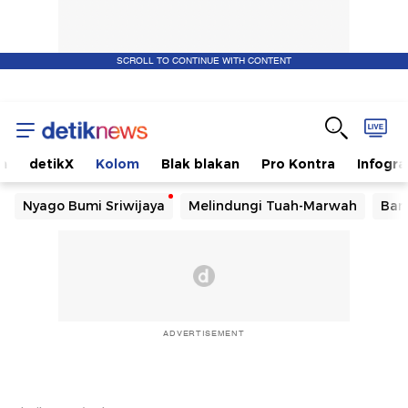
SCROLL TO CONTINUE WITH CONTENT
m
detikX
Kolom
Blak blakan
Pro Kontra
Infogra
Nyago Bumi Sriwijaya
Melindungi Tuah-Marwah
Ban
ADVERTISEMENT