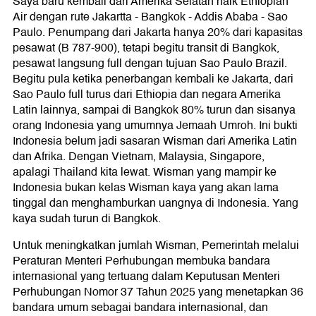
Saya baru kembali dari Amerika Selatan naik Ethiopian
Air dengan rute Jakartta - Bangkok - Addis Ababa - Sao
Paulo. Penumpang dari Jakarta hanya 20% dari kapasitas
pesawat (B 787-900), tetapi begitu transit di Bangkok,
pesawat langsung full dengan tujuan Sao Paulo Brazil.
Begitu pula ketika penerbangan kembali ke Jakarta, dari
Sao Paulo full turus dari Ethiopia dan negara Amerika
Latin lainnya, sampai di Bangkok 80% turun dan sisanya
orang Indonesia yang umumnya Jemaah Umroh. Ini bukti
Indonesia belum jadi sasaran Wisman dari Amerika Latin
dan Afrika. Dengan Vietnam, Malaysia, Singapore,
apalagi Thailand kita lewat. Wisman yang mampir ke
Indonesia bukan kelas Wisman kaya yang akan lama
tinggal dan menghamburkan uangnya di Indonesia. Yang
kaya sudah turun di Bangkok.
Untuk meningkatkan jumlah Wisman, Pemerintah melalui
Peraturan Menteri Perhubungan membuka bandara
internasional yang tertuang dalam Keputusan Menteri
Perhubungan Nomor 37 Tahun 2025 yang menetapkan 36
bandara umum sebagai bandara internasional, dan