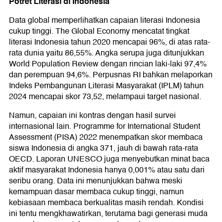
Potret Literasi di Indonesia
Data global memperlihatkan capaian literasi Indonesia
cukup tinggi. The Global Economy mencatat tingkat
literasi Indonesia tahun 2020 mencapai 96%, di atas rata-
rata dunia yaitu 86,55%. Angka serupa juga ditunjukkan
World Population Review dengan rincian laki-laki 97,4%
dan perempuan 94,6%. Perpusnas RI bahkan melaporkan
Indeks Pembangunan Literasi Masyarakat (IPLM) tahun
2024 mencapai skor 73,52, melampaui target nasional.
Namun, capaian ini kontras dengan hasil survei
internasional lain. Programme for International Student
Assessment (PISA) 2022 menempatkan skor membaca
siswa Indonesia di angka 371, jauh di bawah rata-rata
OECD. Laporan UNESCO juga menyebutkan minat baca
aktif masyarakat Indonesia hanya 0,001% atau satu dari
seribu orang. Data ini menunjukkan bahwa meski
kemampuan dasar membaca cukup tinggi, namun
kebiasaan membaca berkualitas masih rendah. Kondisi
ini tentu mengkhawatirkan, terutama bagi generasi muda