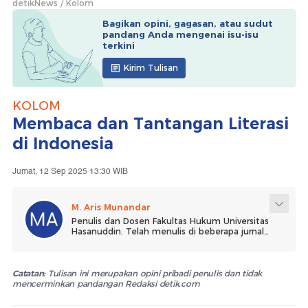
detikNews
Kolom
Bagikan opini, gagasan, atau sudut
pandang Anda mengenai isu-isu
terkini
Kirim Tulisan
KOLOM
Membaca dan Tantangan Literasi
di Indonesia
Jumat, 12 Sep 2025 13:30 WIB
M. Aris Munandar
Penulis dan Dosen Fakultas Hukum Universitas
Hasanuddin. Telah menulis di beberapa jurnal
scopus, menghasilkan lebih dari 15 buku. Aktif
menulis opini dan menjadi Dosen kurang lebih 3
tahun. Penulis juga aktif di organisasi profesi
Asosiasi Penngajar Hukum Pidana dan
Catatan:
Tulisan ini merupakan opini pribadi penulis dan tidak
Kriminologi (Asperhupiki).
mencerminkan pandangan Redaksi detik.com