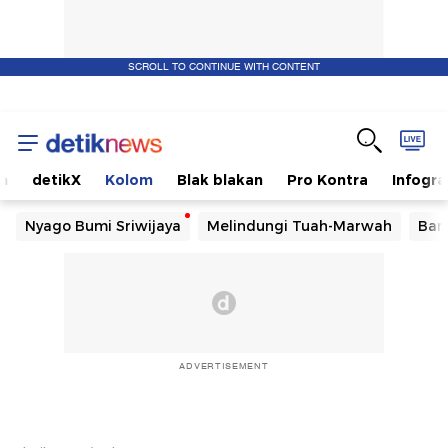
SCROLL TO CONTINUE WITH CONTENT
m
detikX
Kolom
Blak blakan
Pro Kontra
Infogra
Nyago Bumi Sriwijaya
Melindungi Tuah-Marwah
Ban
ADVERTISEMENT