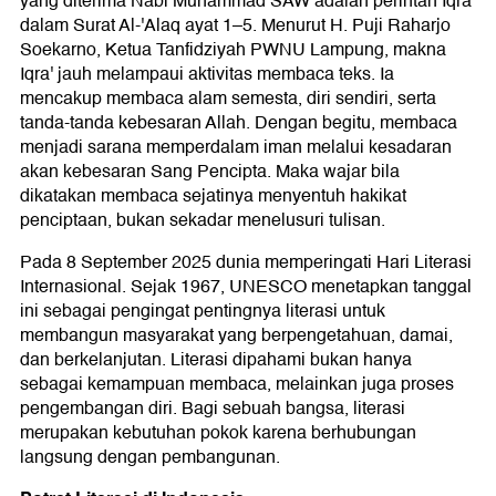
yang diterima Nabi Muhammad SAW adalah perintah Iqra'
dalam Surat Al-'Alaq ayat 1–5. Menurut H. Puji Raharjo
Soekarno, Ketua Tanfidziyah PWNU Lampung, makna
Iqra' jauh melampaui aktivitas membaca teks. Ia
mencakup membaca alam semesta, diri sendiri, serta
tanda-tanda kebesaran Allah. Dengan begitu, membaca
menjadi sarana memperdalam iman melalui kesadaran
akan kebesaran Sang Pencipta. Maka wajar bila
dikatakan membaca sejatinya menyentuh hakikat
penciptaan, bukan sekadar menelusuri tulisan.
Pada 8 September 2025 dunia memperingati Hari Literasi
Internasional. Sejak 1967, UNESCO menetapkan tanggal
ini sebagai pengingat pentingnya literasi untuk
membangun masyarakat yang berpengetahuan, damai,
dan berkelanjutan. Literasi dipahami bukan hanya
sebagai kemampuan membaca, melainkan juga proses
pengembangan diri. Bagi sebuah bangsa, literasi
merupakan kebutuhan pokok karena berhubungan
langsung dengan pembangunan.