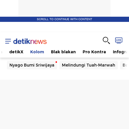
SCROLL TO CONTINUE WITH CONTENT
m
detikX
Kolom
Blak blakan
Pro Kontra
Infogra
Nyago Bumi Sriwijaya
Melindungi Tuah-Marwah
Ba