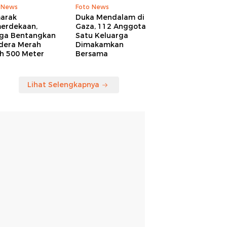
 News
Foto News
arak
Duka Mendalam di
erdekaan,
Gaza, 112 Anggota
ga Bentangkan
Satu Keluarga
dera Merah
Dimakamkan
ih 500 Meter
Bersama
Lihat Selengkapnya