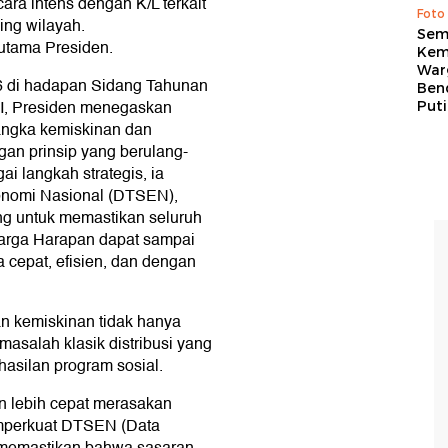
ara intens dengan K/L terkait
Foto
ing wilayah.
Sem
utama Presiden.
Kem
War
 di hadapan Sidang Tahunan
Ben
I, Presiden menegaskan
Put
angka kemiskinan dan
an prinsip yang berulang-
ai langkah strategis, ia
onomi Nasional (DTSEN),
ang untuk memastikan seluruh
uarga Harapan dapat sampai
 cepat, efisien, dan dengan
n kemiskinan tidak hanya
masalah klasik distribusi yang
asilan program sosial.
an lebih cepat merasakan
emperkuat DTSEN (Data