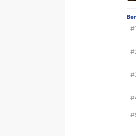
Ber
#
#
#
#
#