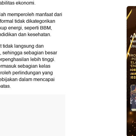
bilitas ekonomi.
elah memperoleh manfaat dari
formal tidak dikategorikan
kup energi, seperti BBM,
endidikan dan kesehatan.
Aj
be
 tidak langsung dan
Usu
h, sehingga sebagian besar
rpenghasilan lebih tinggi.
termasuk sebagian kelas
roleh perlindungan yang
 kebijakan dalam mencapai
batas.