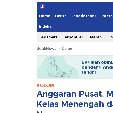
Home
Berita
Jabodetabek
Intern
Indeks
Adsmart
Terpopuler
Daerah
detikNews
Kolom
Bagikan opini
pandang Anda
terkini
KOLOM
Anggaran Pusat, M
Kelas Menengah d