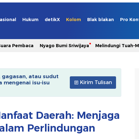
asional
Hukum
detikX
Kolom
Blak blakan
Pro Kon
Suara Pembaca
Nyago Bumi Sriwijaya
Melindungi Tuah-
, gagasan, atau sudut
 mengenai isu-isu
Kirim Tulisan
anfaat Daerah: Menjaga
alam Perlindungan