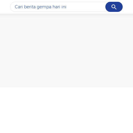
Cancel
Yang sedang ramai dicari
#1
piala presiden 2026
#2
prabowo
#3
gempa hari ini
#4
demo
#5
iran
Promoted
Terakhir yang dicari
Loading...