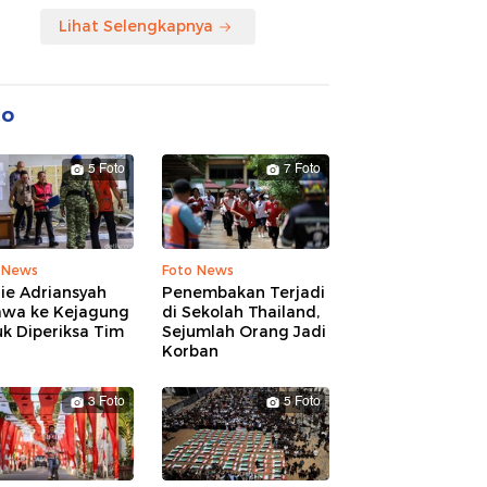
Lihat Selengkapnya
to
5 Foto
7 Foto
 News
Foto News
ie Adriansyah
Penembakan Terjadi
awa ke Kejagung
di Sekolah Thailand,
k Diperiksa Tim
Sejumlah Orang Jadi
Korban
3 Foto
5 Foto