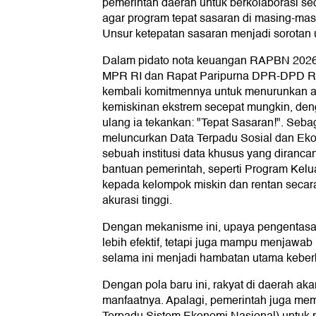
pemerintah daerah untuk berkolaborasi sec
agar program tepat sasaran di masing-mas
Unsur ketepatan sasaran menjadi sorotan 
Dalam pidato nota keuangan RAPBN 2026
MPR RI dan Rapat Paripurna DPR-DPD R
kembali komitmennya untuk menurunkan 
kemiskinan ekstrem secepat mungkin, deng
ulang ia tekankan: "Tepat Sasaran!". Sebag
meluncurkan Data Terpadu Sosial dan Ek
sebuah institusi data khusus yang diranc
bantuan pemerintah, seperti Program Kel
kepada kelompok miskin dan rentan secara
akurasi tinggi.
Dengan mekanisme ini, upaya pengentasa
lebih efektif, tetapi juga mampu menjawab 
selama ini menjadi hambatan utama keberh
Dengan pola baru ini, rakyat di daerah ak
manfaatnya. Apalagi, pemerintah juga m