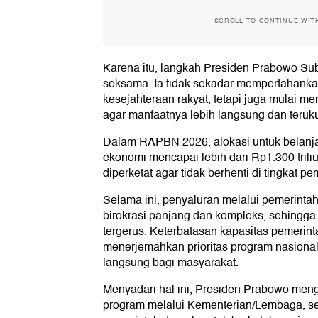
SCROLL TO CONTINUE WIT
Karena itu, langkah Presiden Prabowo Subi
seksama. Ia tidak sekadar mempertahankan
kesejahteraan rakyat, tetapi juga mulai m
agar manfaatnya lebih langsung dan teruku
Dalam RAPBN 2026, alokasi untuk belanj
ekonomi mencapai lebih dari Rp1.300 tri
diperketat agar tidak berhenti di tingkat p
Selama ini, penyaluran melalui pemerinta
birokrasi panjang dan kompleks, sehingga 
tergerus. Keterbatasan kapasitas pemerin
menerjemahkan prioritas program nasiona
langsung bagi masyarakat.
Menyadari hal ini, Presiden Prabowo men
program melalui Kementerian/Lembaga, s