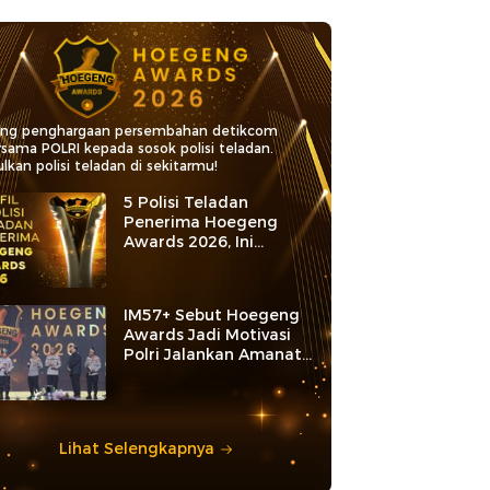
ang penghargaan persembahan detikcom
rsama POLRI kepada sosok polisi teladan.
lkan polisi teladan di sekitarmu!
5 Polisi Teladan
Penerima Hoegeng
Awards 2026, Ini
Kategori dan Kiprahnya
IM57+ Sebut Hoegeng
Awards Jadi Motivasi
Polri Jalankan Amanat
Konstitusi
Lihat Selengkapnya