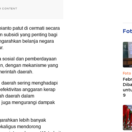
H CONTENT
anto patut di cermati secara
Fo
 subsidi yang penting bagi
engarahkan belanja negara
r.
a sosial dan pemberdayaan
liun, dengan mekanisme yang
emerintah daerah.
Foto
Febr
h daerah sering menghadapi
Dib
efektivitas anggaran kerap
untu
tah daerah dalam
9
l juga mengurangi dampak
garahkan lebih banyak
ekaligus mendorong