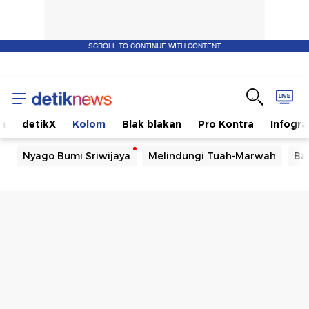
SCROLL TO CONTINUE WITH CONTENT
m
detikX
Kolom
Blak blakan
Pro Kontra
Infogra
Nyago Bumi Sriwijaya
Melindungi Tuah-Marwah
Ba