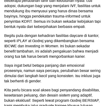
Beberapa perubahan lahir dari kebutuhan nyata: cuti
adopsi, dukungan bagi yang menjalani IVF, fasilitas untuk
mendukung ibu menyusui yang harus dinas bersama
bayinya, hingga pendekatan trauma-informed untuk
penyintas KDRT. Semua ini bukan sekadar kebijakan tapi
bentuk nyata dari keberpihakan berbasis empati.
Begitu pula dengan kehadiran fasilitas daycare di kantor,
seperti iPLAY at Godrej yang dikembangkan bersama
IBCWE dan Investing in Women. Ini bukan sekadar
benefit tambahan, ini adalah pengakuan bahwa menjadi
orang tua tak harus berarti mengorbankan karier.
Saya ingat betul betapa panjang dan emosional
prosesnya, namun saya percaya, perubahan besar sering
dimulai dari langkah kecil yang konsisten. Isu inklusi juga
tak berhenti di gender.
Kita perlu bicara soal akses bagi penyandang disabilitas,
kesetaraan peluang, dan desain sistem yang adaptif,
bukan eksklusif. Seperti lewat program Godrej BERSIAP,
kami membuka jalur graduate trainee khusus lulusan