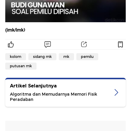
(imk/imk)
kolom
sidang mk
mk
pemilu
putusan mk
Artikel Selanjutnya
Algoritma dan Memudarnya Memori Fisik
Peradaban