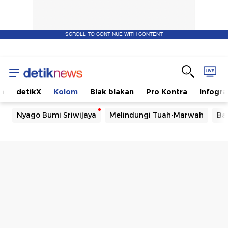
SCROLL TO CONTINUE WITH CONTENT
m
detikX
Kolom
Blak blakan
Pro Kontra
Infogra
Nyago Bumi Sriwijaya
Melindungi Tuah-Marwah
Ba