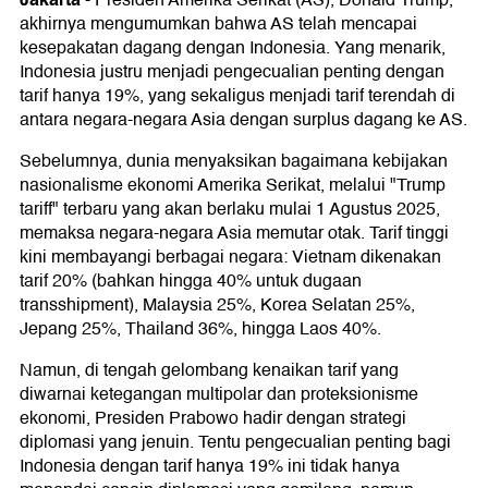
-
Presiden Amerika Serikat (AS), Donald Trump,
akhirnya mengumumkan bahwa AS telah mencapai
kesepakatan dagang dengan Indonesia. Yang menarik,
Indonesia justru menjadi pengecualian penting dengan
tarif hanya 19%, yang sekaligus menjadi tarif terendah di
antara negara-negara Asia dengan surplus dagang ke AS.
Sebelumnya, dunia menyaksikan bagaimana kebijakan
nasionalisme ekonomi Amerika Serikat, melalui "Trump
tariff" terbaru yang akan berlaku mulai 1 Agustus 2025,
memaksa negara-negara Asia memutar otak. Tarif tinggi
kini membayangi berbagai negara: Vietnam dikenakan
tarif 20% (bahkan hingga 40% untuk dugaan
transshipment), Malaysia 25%, Korea Selatan 25%,
Jepang 25%, Thailand 36%, hingga Laos 40%.
Namun, di tengah gelombang kenaikan tarif yang
diwarnai ketegangan multipolar dan proteksionisme
ekonomi, Presiden Prabowo hadir dengan strategi
diplomasi yang jenuin. Tentu pengecualian penting bagi
Indonesia dengan tarif hanya 19% ini tidak hanya