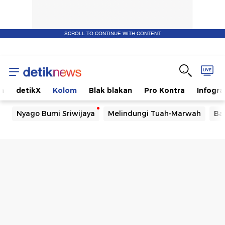
SCROLL TO CONTINUE WITH CONTENT
m
detikX
Kolom
Blak blakan
Pro Kontra
Infogra
Nyago Bumi Sriwijaya
Melindungi Tuah-Marwah
Ba