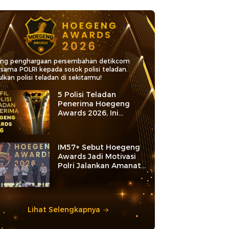
ang penghargaan persembahan detikcom
rsama POLRI kepada sosok polisi teladan.
lkan polisi teladan di sekitarmu!
5 Polisi Teladan
Penerima Hoegeng
Awards 2026, Ini
Kategori dan Kiprahnya
IM57+ Sebut Hoegeng
Awards Jadi Motivasi
Polri Jalankan Amanat
Konstitusi
Lihat Selengkapnya