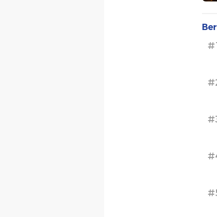
Ber
#
#
#
#
#