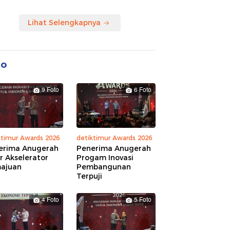
Lihat Selengkapnya
to
9 Foto
6 Foto
ktimur Awards 2026
detiktimur Awards 2026
erima Anugerah
Penerima Anugerah
r Akselerator
Progam Inovasi
ajuan
Pembangunan
Terpuji
4 Foto
5 Foto