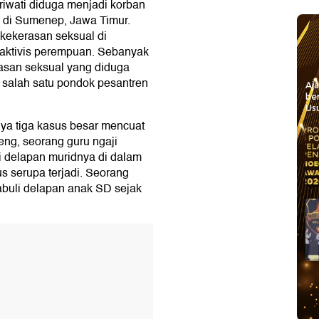
riwati diduga menjadi korban
n di Sumenep, Jawa Timur.
kekerasan seksual di
a aktivis perempuan. Sebanyak
san seksual yang diduga
s salah satu pondok pesantren
Aj
be
Usu
nya tiga kasus besar mencuat
eng, seorang guru ngaji
i delapan muridnya di dalam
us serupa terjadi. Seorang
abuli delapan anak SD sejak