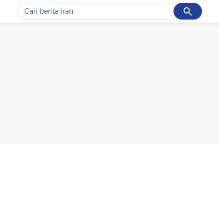
Cancel
Yang sedang ramai dicari
#1
data live draw sgp
#2
iran
#3
senjata
#4
prabowo
#5
gempa hari ini
Promoted
Terakhir yang dicari
Loading...