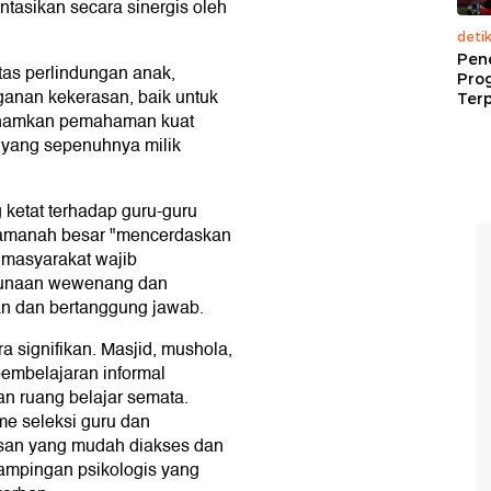
ntasikan secara sinergis oleh
deti
Pen
tas perlindungan anak,
Pro
nan kekerasan, baik untuk
Terp
tanamkan pemahaman kuat
 yang sepenuhnya milik
ketat terhadap guru-guru
 amanah besar "mencerdaskan
 masyarakat wajib
gunaan wewenang dan
n dan bertanggung jawab.
a signifikan. Masjid, mushola,
pembelajaran informal
n ruang belajar semata.
e seleksi guru dan
asan yang mudah diakses dan
ampingan psikologis yang