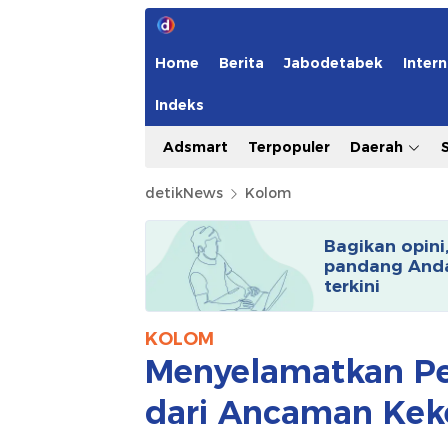
Home
Berita
Jabodetabek
Intern
Indeks
Adsmart
Terpopuler
Daerah
detikNews
Kolom
Bagikan opini
pandang Anda
terkini
KOLOM
Menyelamatkan P
dari Ancaman Kek