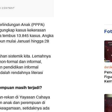
H CONTENT
rlindungan Anak (PPPA)
engungkap kasus kekerasan
Fo
a tembus 13.845 kasus. Angka
un mulai Januari hingga 28
ahan sistemik kita. Lemahnya
n-formal dan informal,
 pendidikan informal
deti
dalah rendahnya literasi
Pen
Figu
Kem
mpuan masih terjadi?
an-rekan di Yayasan Cahaya
an anak dan perempuan di
s keagamaan, setidaknya ada