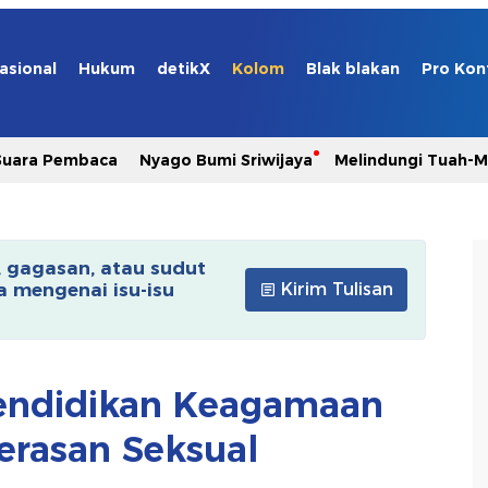
asional
Hukum
detikX
Kolom
Blak blakan
Pro Kon
Suara Pembaca
Nyago Bumi Sriwijaya
Melindungi Tuah-
, gagasan, atau sudut
 mengenai isu-isu
Kirim Tulisan
endidikan Keagamaan
erasan Seksual