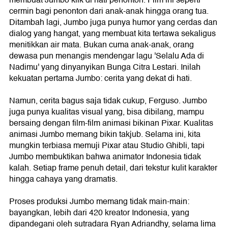
membuat Jumbo klik di hati penonton. Film ini seperti
cermin bagi penonton dari anak-anak hingga orang tua.
Ditambah lagi, Jumbo juga punya humor yang cerdas dan
dialog yang hangat, yang membuat kita tertawa sekaligus
menitikkan air mata. Bukan cuma anak-anak, orang
dewasa pun menangis mendengar lagu 'Selalu Ada di
Nadimu' yang dinyanyikan Bunga Citra Lestari. Inilah
kekuatan pertama Jumbo: cerita yang dekat di hati.
Namun, cerita bagus saja tidak cukup, Ferguso. Jumbo
juga punya kualitas visual yang, bisa dibilang, mampu
bersaing dengan film-film animasi bikinan Pixar. Kualitas
animasi Jumbo memang bikin takjub. Selama ini, kita
mungkin terbiasa memuji Pixar atau Studio Ghibli, tapi
Jumbo membuktikan bahwa animator Indonesia tidak
kalah. Setiap frame penuh detail, dari tekstur kulit karakter
hingga cahaya yang dramatis.
Proses produksi Jumbo memang tidak main-main:
bayangkan, lebih dari 420 kreator Indonesia, yang
dipandegani oleh sutradara Ryan Adriandhy, selama lima