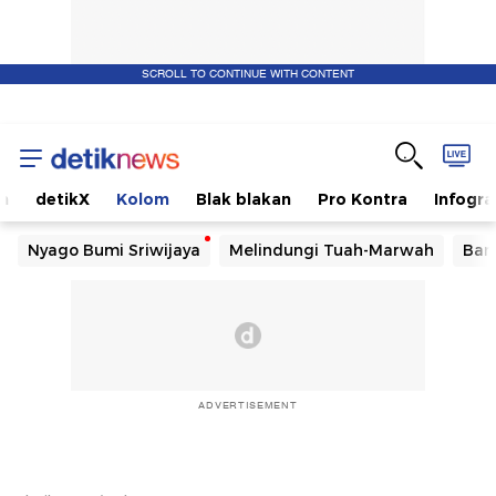
SCROLL TO CONTINUE WITH CONTENT
m
detikX
Kolom
Blak blakan
Pro Kontra
Infogra
Nyago Bumi Sriwijaya
Melindungi Tuah-Marwah
Ban
ADVERTISEMENT