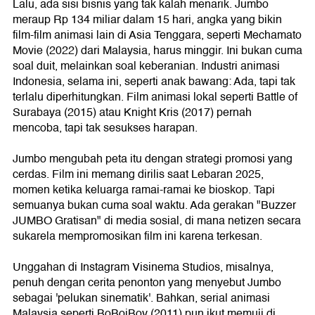
Lalu, ada sisi bisnis yang tak kalah menarik. Jumbo
meraup Rp 134 miliar dalam 15 hari, angka yang bikin
film-film animasi lain di Asia Tenggara, seperti Mechamato
Movie (2022) dari Malaysia, harus minggir. Ini bukan cuma
soal duit, melainkan soal keberanian. Industri animasi
Indonesia, selama ini, seperti anak bawang: Ada, tapi tak
terlalu diperhitungkan. Film animasi lokal seperti Battle of
Surabaya (2015) atau Knight Kris (2017) pernah
mencoba, tapi tak sesukses harapan.
Jumbo mengubah peta itu dengan strategi promosi yang
cerdas. Film ini memang dirilis saat Lebaran 2025,
momen ketika keluarga ramai-ramai ke bioskop. Tapi
semuanya bukan cuma soal waktu. Ada gerakan "Buzzer
JUMBO Gratisan" di media sosial, di mana netizen secara
sukarela mempromosikan film ini karena terkesan.
Unggahan di Instagram Visinema Studios, misalnya,
penuh dengan cerita penonton yang menyebut Jumbo
sebagai 'pelukan sinematik'. Bahkan, serial animasi
Malaysia seperti BoBoiBoy (2011) pun ikut memuji di